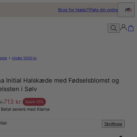
Brug for hjælp?
Følg din ordre
ome
Under 1000 kr
na Initial Halskæde med Fødselsblomst og
lssten i Sølv
r.
713 kr.
Spare
25
%
 Betal senere med Klarna
tial:
Skrifttype