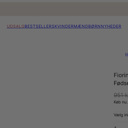
UDSALG
BESTSELLERS
KVINDER
MÆND
BØRN
NYHEDER
H
Fiori
Fødse
951 k
Køb nu.
Vælg ini
A