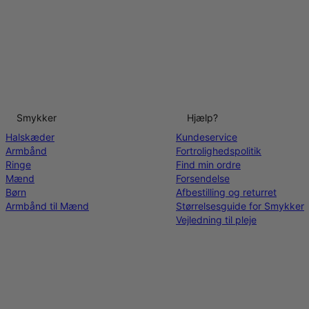
Smykker
Hjælp?
Halskæder
Kundeservice
Armbånd
Fortrolighedspolitik
Ringe
Find min ordre
Mænd
Forsendelse
Børn
Afbestilling og returret
Armbånd til Mænd
Størrelsesguide for Smykker
Vejledning til pleje