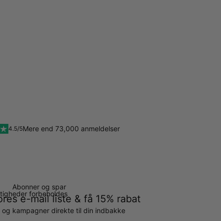
Mere end 73,000 anmeldelser
4.5/5
Abonner og spar
ettigheder forbeholdes
ores e-mail liste & få 15% rabat
g og kampagner direkte til din indbakke