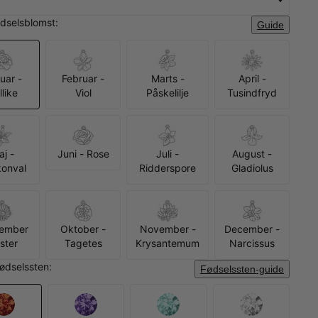
dselsblomst:
Guide
uar -
Februar -
Marts -
April -
llike
Viol
Påskelilje
Tusindfryd
aj -
Juni - Rose
Juli -
August -
ekonval
Ridderspore
Gladiolus
ember
Oktober -
November -
December -
Aster
Tagetes
Krysantemum
Narcissus
fødselssten:
Fødselssten-guide