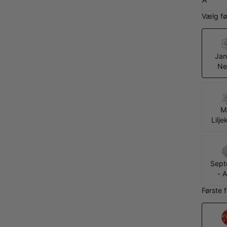
Vælg fø
Jan
Ne
M
Lilj
Sept
- 
Første 