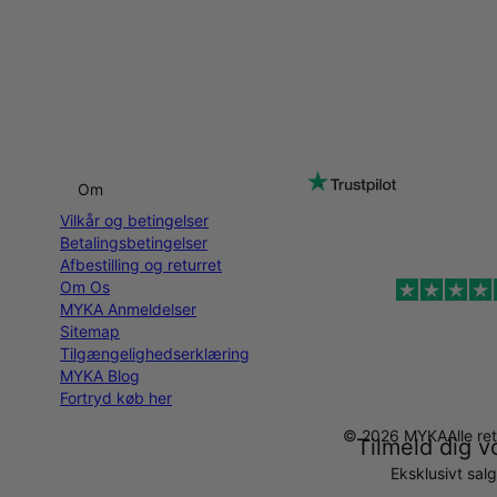
Om
Vilkår og betingelser
Betalingsbetingelser
Afbestilling og returret
Om Os
MYKA Anmeldelser
Sitemap
Tilgængelighedserklæring
MYKA Blog
Fortryd køb her
© 2026 MYKA
Alle r
Tilmeld dig v
Eksklusivt sal