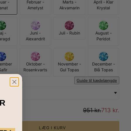
uar -
Februar -
Marts -
April - Klar
anat
Ametyst
Akvamarin
Krystal
aj -
Juni -
Juli - Rubin
August -
aragd
Alexandrit
Peridot
tember
Oktober -
November -
December -
Safir
Rosenkvarts
Gul Topas
Blå Topas
ædelængde:
Guide til kædelængde
- 45 cm
R
um
:
951 kr.
713 kr.
LÆG I KURV