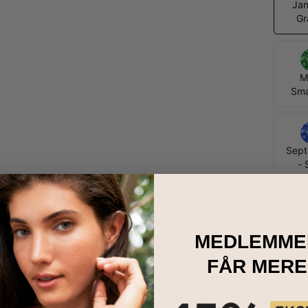
Jan
Gr
M
Sm
Sep
- 
Vælg k
40 cm 
MEDLEMME
Dels
FÅR MERE