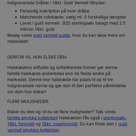
Indgraverede Dråber i 18kt. Guld Vermeil tilbyder:
Personlig inskription på hver dråbe
Matchende rollokæde, vælg ml. 5 forskellige længder
Lavet i guld vermeil: .925 sterlingsølv belagt med 2.5
mikron 18kt. guld
Besøg vores
guld vermeil guide
, hvor du kan læse mere om
materialet!
DERFOR VIL HUN ELSKE DEN:
Halskædens stilfulde og sofistikerede former gør denne
familie halskæde anderledes end de fleste andre på
markedet. Denne mor halskæde har plads til op til tre
indgraverede navne og gør den til den perfekte påmindelse
om dem hun elsker!
FLERE MULIGHEDER:
Elsker du den og vil du se flere muligheder? Tjek vores
familie smykke kollektion
! Halskæden fås også i
sterlingsølv
,
18kt. forgyldt
og
18kt. rosaforgyldt
. Du kan finde den i:
guld
vermeil smykke-kollektion
.