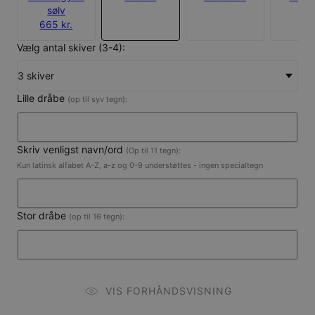
sølv
665 kr.
Vælg antal skiver (3-4):
3 skiver
Lille dråbe
(op til syv tegn):
Skriv venligst navn/ord
(Op til 11 tegn):
Kun latinsk alfabet A-Z, a-z og 0-9 understøttes - ingen specialtegn
Stor dråbe
(op til 16 tegn):
VIS FORHÅNDSVISNING