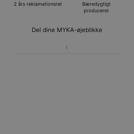
Få det senest
2 års reklamationsret
Bæredygtigt
Hastelevering
søn. 16. aug. - tir. 18.
produceret
aug.
Du vil ikke blive opkrævet yderligere afgifter.
Del dine MYKA-øjeblikke
Vær opmærksom på at tidsperioden nævnt ovenfor er
inklusivefremstillingen.
Returnering
Bemærk venligst, at personlige smykker er unikke og kun
kan returneres tilombytning eller butikskredit.