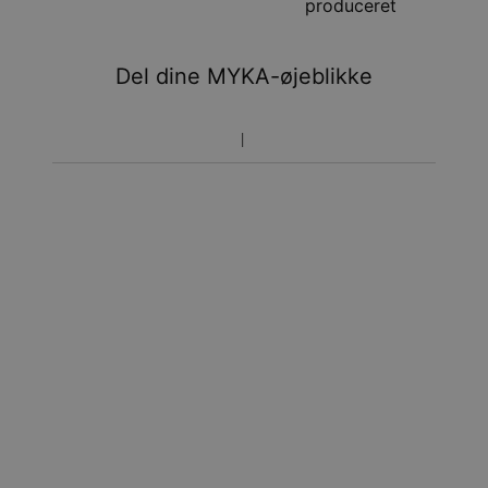
produceret
aug.
Du vil ikke blive opkrævet yderligere afgifter.
Del dine MYKA-øjeblikke
Vær opmærksom på at tidsperioden nævnt ovenfor er
inklusivefremstillingen.
Returnering
Bemærk venligst, at personlige smykker er unikke og kun
kan returneres tilombytning eller butikskredit.