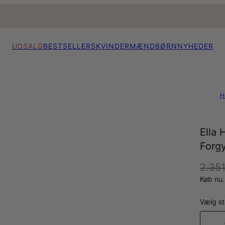
UDSALG
BESTSELLERS
KVINDER
MÆND
BØRN
NYHEDER
H
Ella
Forgy
2.351
Køb nu.
Vælg st