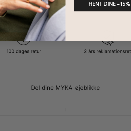
HENT DINE –15%
100 dages retur
2 års reklamationsret
Del dine MYKA-øjeblikke