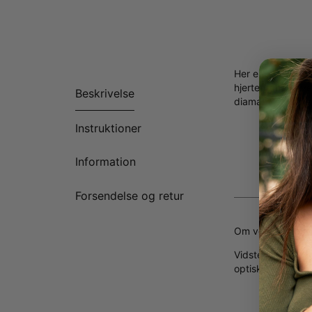
Her er endnu en 
hjerteformede ved
Beskrivelse
diamant-accenter 
Lavet i
Instruktioner
Personl
Fås i 3 
Information
Vi perso
Forsendelse og retur
Om vores diaman
Vidste du, at
lab
optiske egenskab