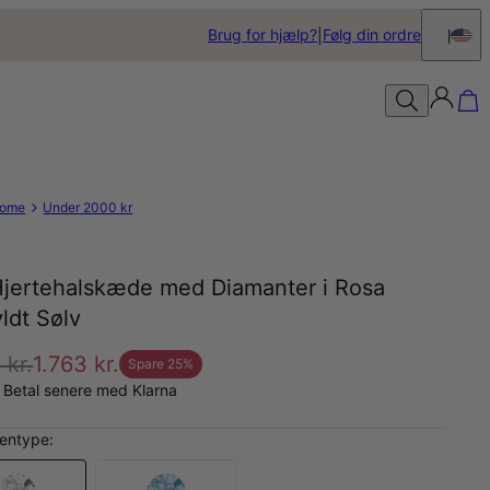
Brug for hjælp?
Følg din ordre
ome
Under 2000 kr
 Hjertehalskæde med Diamanter i Rosa
ldt Sølv
 kr.
1.763 kr.
Spare
25
%
 Betal senere med Klarna
entype: