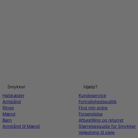
Smykker
Hjælp?
Halskæder
Kundeservice
Armbånd
Fortrolighedspolitik
Ringe
Find min ordre
Mænd
Forsendelse
Børn
Afbestilling og returret
Armbånd til Mænd
Størrelsesguide for Smykker
Vejledning til pleje