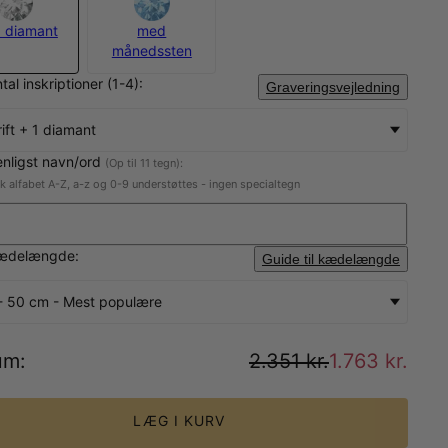
 diamant
med
månedssten
tal inskriptioner (1-4):
Graveringsvejledning
rift + 1 diamant
enligst navn/ord
(Op til 11 tegn):
sk alfabet A-Z, a-z og 0-9 understøttes - ingen specialtegn
ædelængde:
Guide til kædelængde
- 50 cm - Mest populære
um
:
2.351 kr.
1.763 kr.
LÆG I KURV