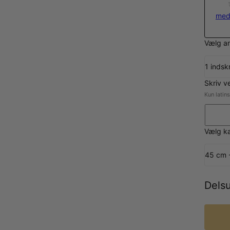
med
Vælg an
1 indsk
Skriv v
Kun latin
Vælg k
45 cm 
Dels