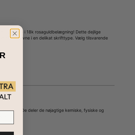
nt og navne i 18k rosaguldbelægning! Dette dejlige
il fire navne i en delikat skrifttype. Vælg tilsvarende
R
fra jorden? De deler de nøjagtige kemiske, fysiske og
g brillans.