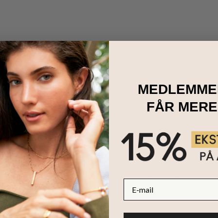
måde at give mor dit hjerte på: Vores Ella hjertehalskæde med diama
hæng tilbyder et moderne bud på en klassiker og er tilpasset med op t
for at give den perfekte prik over i'et.
 18K rosaguldbelægning
MEDLEMME
ig med op til 4 navne og diamanter
justerbare længder
FÅR MERE
naliserer nøjagtigt som skrevet
ter
oratoriedyrkede diamanter
er lige så autentiske som dem, der mines 
E-mail
er, hvilket gør dem umulige at skelne fra hinanden i deres skønhed o