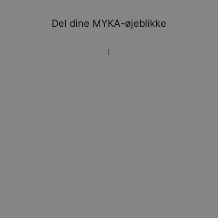
Du vil ikke blive opkrævet yderligere afgifter.
Del dine MYKA-øjeblikke
Vær opmærksom på at tidsperioden nævnt ovenfor er
inklusivefremstillingen.
Returnering
Bemærk venligst, at personlige smykker er unikke og kun
kan returneres tilombytning eller butikskredit.