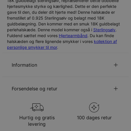
18K guldbelagt sterlingsølv, repræsenterer dette dobbelte
hjertesmykke styrke og kærlighed. Dette er den perfekte
gave til den, du deler dit hjerte med! Denne halskæde er
fremstillet af
0.925 Sterlingsølv
og belagt med
18K
guldbelægning
. Den kommer med en smuk
18K guldbelagt
perlehalskæde
. Denne model kommer også i
Sterlingsølv
.
Fuldend sættet med vores
Hjertearmbånd
. Du kan finde
halskæden og flere lignende smykker i vores
kollektion af
personlige smykker til mor
.
Information
ID:
110-01-492-89
Hovedmateriale
Ansvarligt indkøbt metal
Forsendelse og retur
Udmålinger
35.81mm x 21.08mm
Kædetype
Ankerkæde
Kædelængde
Justerbar
Din bestilling vil blive sendt med følgende
Stil/kollektion
Parkollektion
forsendelsesmetode
Hypoallergenisk
Nikkelfri
Hurtig og gratis
100 dages retur
Metode
Anslået leveringsdato
levering
Få det senest