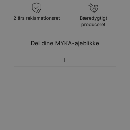
Gratis levering
man. 24. aug. - tir. 25.
aug.
Få det senest
2 års reklamationsret
Bæredygtigt
Hastelevering
lør. 15. aug. - man. 17.
produceret
aug.
Du vil ikke blive opkrævet yderligere afgifter.
Del dine MYKA-øjeblikke
Vær opmærksom på at tidsperioden nævnt ovenfor er
inklusivefremstillingen.
Returnering
Bemærk venligst, at personlige smykker er unikke og kun
kan returneres tilombytning eller butikskredit.