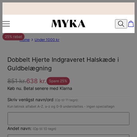
25% rabat
Home
Under 1000 kr
Dobbelt Hjerte Indgraveret Halskæde i
Guldbelægning
851 kr.
638 kr.
Spare
25
%
Køb nu. Betal senere med Klarna
Skriv venligst navn/ord
(Op til 11 tegn):
Kun latinsk alfabet A-Z, a-z og 0-9 understøttes - ingen specialtegn
Andet navn:
(Op til 10 tegn)