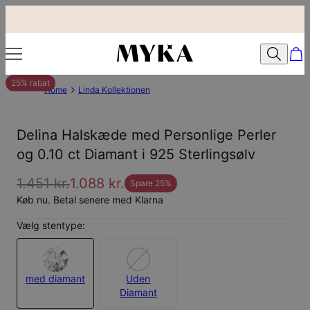
25% rabat
Home
Linda Kollektionen
Delina Halskæde med Personlige Perler
og 0.10 ct Diamant i 925 Sterlingsølv
1.451 kr.
1.088 kr.
Spare
25
%
Køb nu. Betal senere med Klarna
Vælg stentype:
med diamant
Uden
Diamant