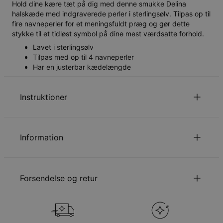
Hold dine kære tæt på dig med denne smukke Delina
halskæde med indgraverede perler i sterlingsølv. Tilpas op til
fire navneperler for et meningsfuldt præg og gør dette
stykke til et tidløst symbol på dine mest værdsatte forhold.
Lavet i sterlingsølv
Tilpas med op til 4 navneperler
Har en justerbar kædelængde
Instruktioner
Læs om vores
.
Sikkerhedspolitik for Børn
Information
Du er velkommen til at kontakte os via
email
med
specielle ønsker eller spørgsmål.,
ID:
110-01-4649-28
Hovedmateriale
Sterlingsølv 925
Forsendelse og retur
Kædetype
Ankerkæde
Kædelængde
40 cm / 45 cm
Kædeforlængelse
5 cm
Din bestilling vil blive sendt med følgende
Vedhængsudmåling
Hjerte: 22mm x 22mm, Charms:
forsendelsesmetode
6.2mm x 4.4mm