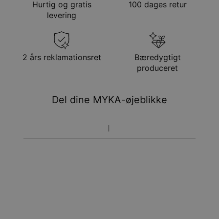
Hurtig og gratis
100 dages retur
Stentype
Laboratorie diamant
Metode
Anslået leveringsdato
levering
Stenklarhed
VS2-SI1
Få det senest
Stenfarve
D - F
Gratis levering
tir. 25. aug. - ons. 26.
Total karatvægt
0.10
aug.
Hypoallergenisk
Nikkelfri
Få det senest
2 års reklamationsret
Bæredygtigt
Hastelevering
søn. 16. aug. - tir. 18.
produceret
aug.
Du vil ikke blive opkrævet yderligere afgifter.
Del dine MYKA-øjeblikke
Vær opmærksom på at tidsperioden nævnt ovenfor er
inklusivefremstillingen.
Returnering
Bemærk venligst, at personlige smykker er unikke og kun
kan returneres tilombytning eller butikskredit.