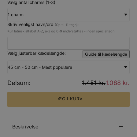
Vælg antal charms (1-3):
1 charm
Skriv venligst navn/ord
(Op til 11 tegn):
Kun latinsk alfabet A-Z, a-z og 0-9 understøttes - ingen specialtegn
Vælg justerbar kædelængde:
Guide til kædelængde
45 cm - 50 cm - Mest populære
Delsum
:
1.451 kr.
1.088 kr.
LÆG I KURV
Beskrivelse