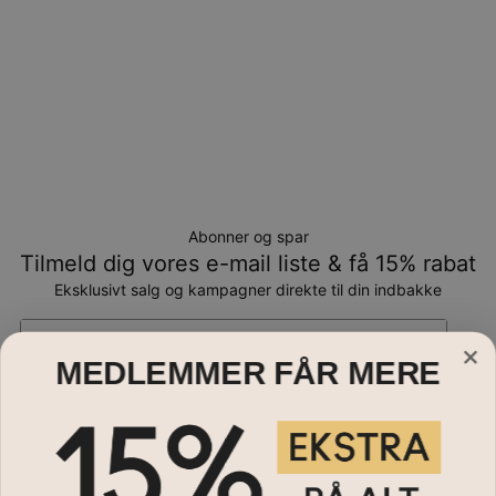
Abonner og spar
Tilmeld dig vores e-mail liste & få 15% rabat
Eksklusivt salg og kampagner direkte til din indbakke
Email*
MEDLEMMER FÅR MERE
Smykker