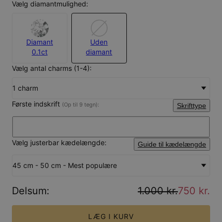
Vælg diamantmulighed:
Diamant
Uden
0.1ct
diamant
Vælg antal charms (1-4):
1 charm
Første indskrift
(Op til 9 tegn):
Skrifttype
Vælg justerbar kædelængde:
Guide til kædelængde
45 cm - 50 cm - Mest populære
Delsum
:
1.000 kr.
750 kr.
LÆG I KURV