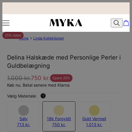
25% rabat
Home
Linda Kollektionen
Delina Halskæde med Personlige Perler i
Guldbelægning
1.000 kr.
750 kr.
Spare
25
%
Køb nu. Betal senere med Klarna
Vælg Materiale:
?
Sølv
18k Forgyldt
Guld Vermeil
713 kr.
750 kr.
1.013 kr.