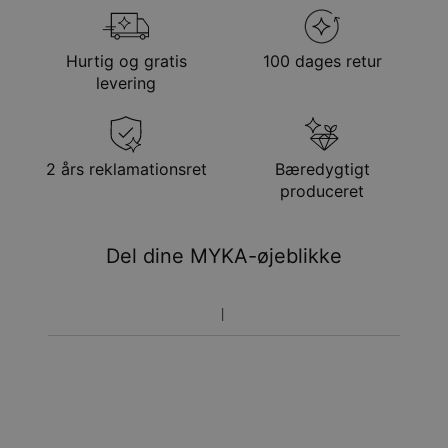
Kædeforlængelse
5 cm
Din bestilling vil blive sendt med følgende
Vedhængsudmåling
Hjerte: 22mm x 22mm, Charms:
forsendelsesmetode
6.2mm x 4.4mm
Hurtig og gratis
100 dages retur
Hypoallergenisk
Nikkelfri
Metode
Anslået leveringsdato
levering
Få det senest
Gratis levering
man. 24. aug. - tir. 25.
aug.
Få det senest
2 års reklamationsret
Bæredygtigt
Hastelevering
lør. 15. aug. - man. 17.
produceret
aug.
Du vil ikke blive opkrævet yderligere afgifter.
Del dine MYKA-øjeblikke
Vær opmærksom på at tidsperioden nævnt ovenfor er
inklusivefremstillingen.
Returnering
Bemærk venligst, at personlige smykker er unikke og kun
kan returneres tilombytning eller butikskredit.