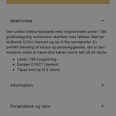
Beskrivelse
Den unikke Delina halskæde med indgraverede perler i 18K
guldbelægning kombinerer skønhed med følelser. Med en
strålende 0,10ct diamant og op til fire navneperler. En
perfekt blanding af luksus og personliggørelse, det er den
moderne måde at bære dine kæres navne tæt på dit hjerte.
Lavet i 18K forgyldning
Detaljer 0.10CT Diamant
Tilpas med op til 4 navne
Information
ID:
110-01-4649-89
Hovedmateriale
Ansvarligt indkøbt metal
Forsendelse og retur
Kædetype
Ankerkæde
Kædelængde
40 cm / 45 cm