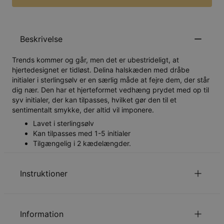
Beskrivelse
Trends kommer og går, men det er ubestrideligt, at
hjertedesignet er tidløst. Delina halskæden med dråbe
initialer i sterlingsølv er en særlig måde at fejre dem, der står
dig nær. Den har et hjerteformet vedhæng prydet med op til
syv initialer, der kan tilpasses, hvilket gør den til et
sentimentalt smykke, der altid vil imponere.
Lavet i sterlingsølv
Kan tilpasses med 1-5 initialer
Tilgængelig i 2 kædelængder.
Instruktioner
Læs om vores
.
Sikkerhedspolitik for Børn
Information
Du er velkommen til at kontakte os via
email
med