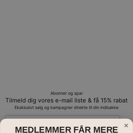
Bemærk venligst, at personlige smykker er unikke og kun
kan returneres tilombytning eller butikskredit.
Abonner og spar
Tilmeld dig vores e-mail liste & få 15% rabat
Eksklusivt salg og kampagner direkte til din indbakke
Email*
MEDLEMMER FÅR MERE