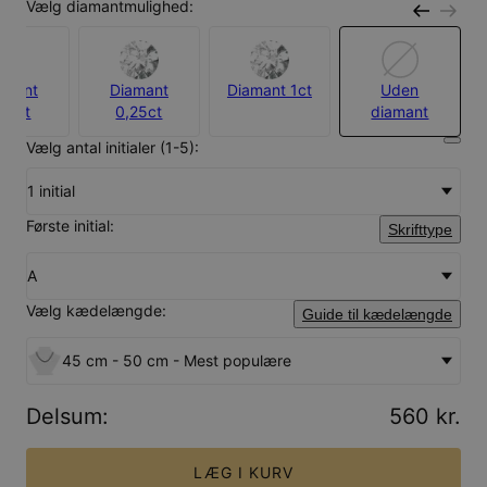
Vælg diamantmulighed:
amant
Diamant
Diamant 1ct
Uden
,10ct
0,25ct
diamant
Vælg antal initialer (1-5):
1 initial
Første initial:
Skrifttype
A
Vælg kædelængde:
Guide til kædelængde
45 cm - 50 cm - Mest populære
Delsum
:
560 kr.
LÆG I KURV