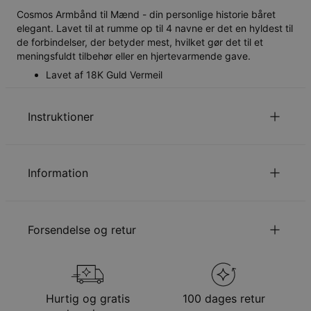
Cosmos Armbånd til Mænd - din personlige historie båret
elegant. Lavet til at rumme op til 4 navne er det en hyldest til
de forbindelser, der betyder mest, hvilket gør det til et
meningsfuldt tilbehør eller en hjertevarmende gave.
Lavet af 18K Guld Vermeil
Instruktioner
Læs om vores
.
Sikkerhedspolitik for Børn
Information
Du er velkommen til at kontakte os via
email
med
specielle ønsker eller spørgsmål.
ID:
110-03-4221-33
Hovedmateriale
Guld Vermeil på Sterlingsølv 925
Forsendelse og retur
Kædetype
Kantstenskæde
Kædelængde
19 cm + 1 cm
Stil/kollektion
Herrekollektion
Din bestilling vil blive sendt med følgende
Vedhængsudmåling
4.98mm x 22.99mm
forsendelsesmetode
Hypoallergenisk
Nikkelfri
Hurtig og gratis
100 dages retur
Metode
Anslået leveringsdato