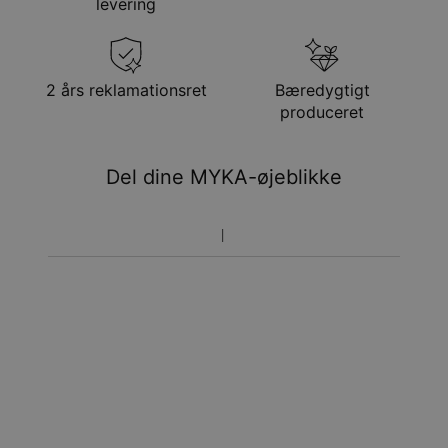
levering
Få det senest
Gratis levering
søn. 23. aug. - man.
24. aug.
Få det senest
2 års reklamationsret
Bæredygtigt
Hastelevering
ons. 12. aug. - fre. 14.
produceret
aug.
Du vil ikke blive opkrævet yderligere afgifter.
Del dine MYKA-øjeblikke
Vær opmærksom på at tidsperioden nævnt ovenfor er
inklusivefremstillingen.
Returnering
Bemærk venligst, at personlige smykker er unikke og kun
kan returneres tilombytning eller butikskredit.