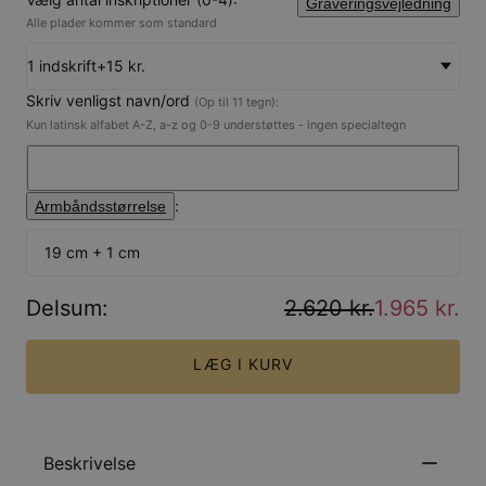
Graveringsvejledning
Alle plader kommer som standard
1 indskrift
+
15 kr.
Skriv venligst navn/ord
(Op til 11 tegn):
Kun latinsk alfabet A-Z, a-z og 0-9 understøttes - ingen specialtegn
:
Armbåndsstørrelse
19 cm + 1 cm
Delsum
:
2.620 kr.
1.965 kr.
LÆG I KURV
Beskrivelse