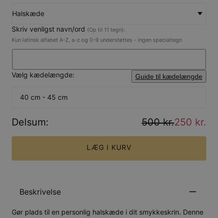
Halskæde
Skriv venligst navn/ord
(Op til 11 tegn):
Kun latinsk alfabet A-Z, a-z og 0-9 understøttes - ingen specialtegn
Vælg kædelængde:
Guide til kædelængde
40 cm - 45 cm
Delsum
:
500 kr.
250 kr.
LÆG I KURV
Beskrivelse
Gør plads til en personlig halskæde i dit smykkeskrin. Denne