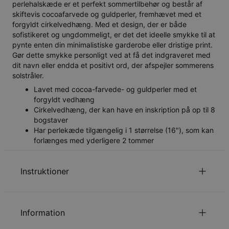
perlehalskæde er et perfekt sommertilbehør og består af
skiftevis cocoafarvede og guldperler, fremhævet med et
forgyldt cirkelvedhæng. Med et design, der er både
sofistikeret og ungdommeligt, er det det ideelle smykke til at
pynte enten din minimalistiske garderobe eller dristige print.
Gør dette smykke personligt ved at få det indgraveret med
dit navn eller endda et positivt ord, der afspejler sommerens
solstråler.
Lavet med cocoa-farvede- og guldperler med et
forgyldt vedhæng
Cirkelvedhæng, der kan have en inskription på op til 8
bogstaver
Har perlekæde tilgængelig i 1 størrelse (16"), som kan
forlænges med yderligere 2 tommer
Instruktioner
du vælger omfatter ikke vedhænget.
Kædelængden
Information
Læs om vores
.
Sikkerhedspolitik for Børn
Du er velkommen til at kontakte os via
email
med