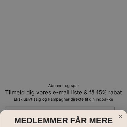
kan returneres tilombytning eller butikskredit.
Abonner og spar
Tilmeld dig vores e-mail liste & få 15% rabat
Eksklusivt salg og kampagner direkte til din indbakke
Email*
MEDLEMMER FÅR MERE