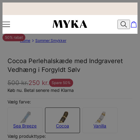
50% rabat
Home
Sommer Smykker
Cocoa Perlehalskæde med Indgraveret
Vedhæng i Forgyldt Sølv
500 kr.
250 kr.
Spare
50
%
Køb nu. Betal senere med Klarna
Vælg farve:
Sea Breeze
Cocoa
Vanilla
Vælg produkttype: