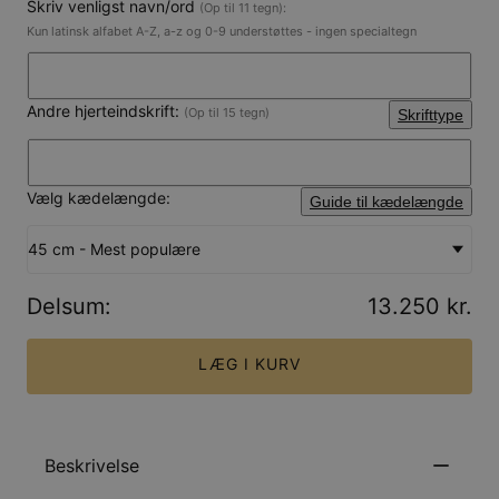
Skriv venligst navn/ord
(Op til 11 tegn):
Kun latinsk alfabet A-Z, a-z og 0-9 understøttes - ingen specialtegn
Andre hjerteindskrift:
(Op til 15 tegn)
Skrifttype
Vælg kædelængde:
Guide til kædelængde
45 cm - Mest populære
Delsum
:
13.250 kr.
LÆG I KURV
Beskrivelse