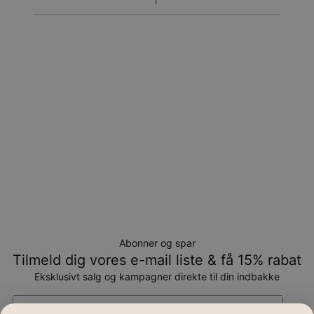
Returnering
Bemærk venligst, at personlige smykker er unikke og kun
kan returneres tilombytning eller butikskredit.
Abonner og spar
Tilmeld dig vores e-mail liste & få 15% rabat
Eksklusivt salg og kampagner direkte til din indbakke
Email*