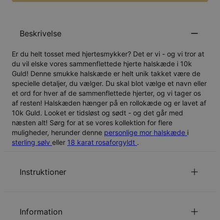
Beskrivelse
Er du helt tosset med hjertesmykker? Det er vi - og vi tror at
du vil elske vores sammenflettede hjerte halskæde i 10k
Guld! Denne smukke halskæde er helt unik takket være de
specielle detaljer, du vælger. Du skal blot vælge et navn eller
et ord for hver af de sammenflettede hjerter, og vi tager os
af resten! Halskæden hænger på en rollokæde og er lavet af
10k Guld. Looket er tidsløst og sødt - og det går med
næsten alt! Sørg for at se vores kollektion for flere
muligheder, herunder denne
personlige mor halskæde
i
sterling sølv
eller
18 karat rosaforgyldt
.
Instruktioner
Personalisering er tilgængelig på både dansk og arabisk.
Sørg for, at din tekst er indtastet korrekt, da den vil
Information
fremstå præcis som angivet på dine smykker.