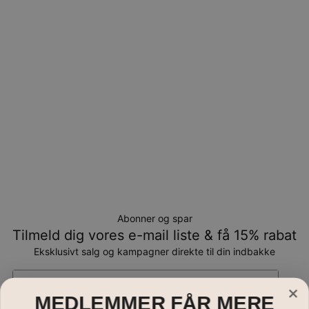
Bemærk venligst, at personlige smykker er unikke og kun
kan returneres tilombytning eller butikskredit.
Abonner og spar
Tilmeld dig vores e-mail liste & få 15% rabat
Eksklusivt salg og kampagner direkte til din indbakke
Email*
MEDLEMMER FÅR MERE