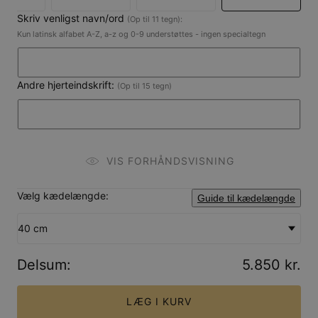
Skriv venligst navn/ord
(Op til 11 tegn):
Kun latinsk alfabet A-Z, a-z og 0-9 understøttes - ingen specialtegn
Andre hjerteindskrift:
(Op til 15 tegn)
VIS FORHÅNDSVISNING
Vælg kædelængde:
Guide til kædelængde
40 cm
Delsum
:
5.850 kr.
LÆG I KURV