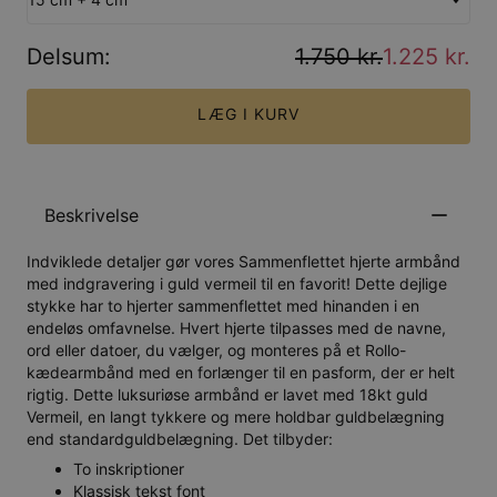
Delsum
:
1.750 kr.
1.225 kr.
LÆG I KURV
Beskrivelse
Indviklede detaljer gør vores Sammenflettet hjerte armbånd
med indgravering i guld vermeil til en favorit! Dette dejlige
stykke har to hjerter sammenflettet med hinanden i en
endeløs omfavnelse. Hvert hjerte tilpasses med de navne,
ord eller datoer, du vælger, og monteres på et Rollo-
kædearmbånd med en forlænger til en pasform, der er helt
rigtig. Dette luksuriøse armbånd er lavet med 18kt guld
Vermeil, en langt tykkere og mere holdbar guldbelægning
end standardguldbelægning. Det tilbyder:
To inskriptioner
Klassisk tekst font