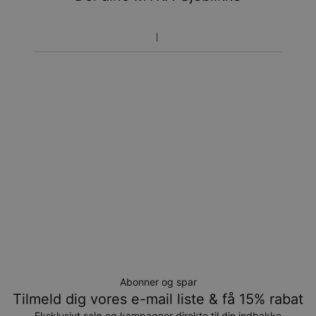
Vær opmærksom på at tidsperioden nævnt ovenfor er
inklusivefremstillingen.
Returnering
Bemærk venligst, at personlige smykker er unikke og kun
kan returneres tilombytning eller butikskredit.
Abonner og spar
Tilmeld dig vores e-mail liste & få 15% rabat
Eksklusivt salg og kampagner direkte til din indbakke