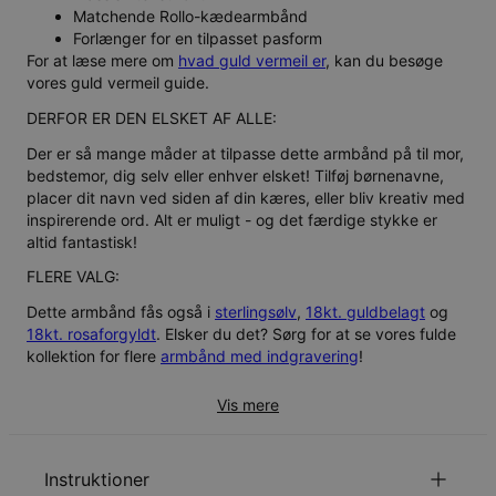
Matchende Rollo-kædearmbånd
Forlænger for en tilpasset pasform
For at læse mere om
hvad guld vermeil er
, kan du besøge
vores guld vermeil guide.
DERFOR ER DEN ELSKET AF ALLE:
Der er så mange måder at tilpasse dette armbånd på til mor,
bedstemor, dig selv eller enhver elsket! Tilføj børnenavne,
placer dit navn ved siden af din kæres, eller bliv kreativ med
inspirerende ord. Alt er muligt - og det færdige stykke er
altid fantastisk!
FLERE VALG:
Dette armbånd fås også i
sterlingsølv
,
18kt. guldbelagt
og
18kt. rosaforgyldt
. Elsker du det? Sørg for at se vores fulde
kollektion for flere
armbånd med indgravering
!
Vis mere
Instruktioner