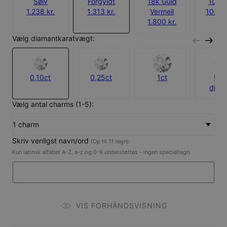
Sølv
Forgyldt
18k Guld
10k G
1.238 kr.
1.313 kr.
Vermeil
10.500
1.800 kr.
Vælg diamantkaratvægt:
0,10ct
0,25ct
1ct
Ud
diam
Vælg antal charms (1-5):
1 charm
Skriv venligst navn/ord
(Op til 11 tegn):
Kun latinsk alfabet A-Z, a-z og 0-9 understøttes - ingen specialtegn
VIS FORHÅNDSVISNING