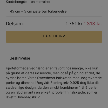
Kædelængde – én størrelse:
45 cm + 5 cm justerbar forlængelse
Delsum
:
1.751 kr.
1.313 kr.
LÆG I KURV
Beskrivelse
Hjerteformede vedhæng er en favorit hos mange, ikke kun
på grund af deres udseende, men også på grund af det, de
symboliserer. Vores Sweetheart halskæde med indgraverede
perler og diamant i Forgyldt Sterlingsølv 0.925 dog ikke dit
sædvanlige design, da den smukt kombinerer 1 til 5 perler
og en labdiamant i en enkelt, problemfri halskæde, som er
lavet til hverdagsbrug.