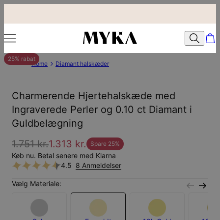
25% rabat
Home
Diamant halskæder
Charmerende Hjertehalskæde med
Ingraverede Perler og 0.10 ct Diamant i
Guldbelægning
1.751 kr.
1.313 kr.
Spare
25
%
Køb nu. Betal senere med Klarna
4.5
8 Anmeldelser
Vælg Materiale: