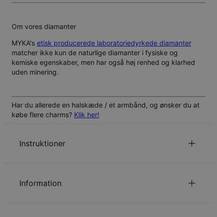
Om vores diamanter
MYKA's
etisk producerede laboratoriedyrkede diamanter
matcher ikke kun de naturlige diamanter i fysiske og
kemiske egenskaber, men har også høj renhed og klarhed
uden minering.
Har du allerede en halskæde / et armbånd, og ønsker du at
købe flere charms?
Klik her!
Instruktioner
Charms kan nemt tilføjes eller fjernes ved at åbne
hjertevedhænget.
Information
Alle bogstaver er skrevet med stort.
ID:
110-01-3206-91
Klik her
for at se din kædelængde guide.
Hovedmateriale
Ansvarligt indkøbt metal