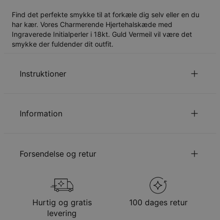
Find det perfekte smykke til at forkæle dig selv eller en du
har kær. Vores Charmerende Hjertehalskæde med
Ingraverede Initialperler i 18kt. Guld Vermeil vil være det
smykke der fuldender dit outfit.
Instruktioner
for at se din kædelængde guide.
Klik her
Information
Læs om vores
.
Sikkerhedspolitik for Børn
Du er velkommen til at kontakte os via
email
med
ID:
110-01-4502-33
specielle ønsker eller spørgsmål.,
Hovedmateriale
Guld Vermeil på Sterlingsølv 925
Forsendelse og retur
Udmålinger
Hjerte: 28.5mm x 28.5mm, Charms: 6.2mm x
4.4mm
Kædetype
Ankerkæde
Din bestilling vil blive sendt med følgende
Kædelængde
Justerbar
forsendelsesmetode
Stil/kollektion
Karmehalskæd
Hurtig og gratis
100 dages retur
Hypoallergenisk
Nikkelfri
Metode
Anslået leveringsdato
levering