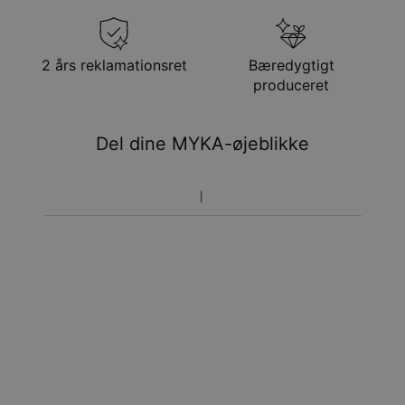
Få det senest
Gratis levering
søn. 23. aug. - man.
24. aug.
Få det senest
2 års reklamationsret
Bæredygtigt
Hastelevering
ons. 12. aug. - fre. 14.
produceret
aug.
Du vil ikke blive opkrævet yderligere afgifter.
Del dine MYKA-øjeblikke
Vær opmærksom på at tidsperioden nævnt ovenfor er
inklusivefremstillingen.
Returnering
Bemærk venligst, at personlige smykker er unikke og kun
kan returneres tilombytning eller butikskredit.