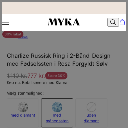
30% rabat
Home
Charlize Russisk Ring i 2-Bånd-Design
med Fødselssten i Rosa Forgyldt Sølv
1.110 kr.
777 kr.
Spare
30
%
Køb nu. Betal senere med Klarna
Vælg stenmulighed:
med diamant
med
uden
månedssten
diamant