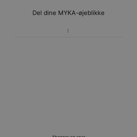
Du vil ikke blive opkrævet yderligere afgifter.
Del dine MYKA-øjeblikke
Vær opmærksom på at tidsperioden nævnt ovenfor er
inklusivefremstillingen.
Returnering
Bemærk venligst, at personlige smykker er unikke og kun
kan returneres tilombytning eller butikskredit.
Abonner og spar