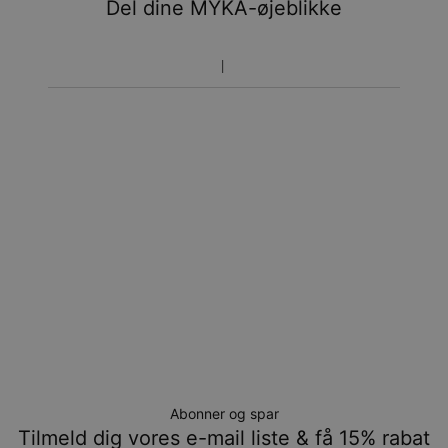
Del dine MYKA-øjeblikke
Vær opmærksom på at tidsperioden nævnt ovenfor er
inklusivefremstillingen.
Returnering
Bemærk venligst, at personlige smykker er unikke og kun
kan returneres tilombytning eller butikskredit.
Abonner og spar
Tilmeld dig vores e-mail liste & få 15% rabat