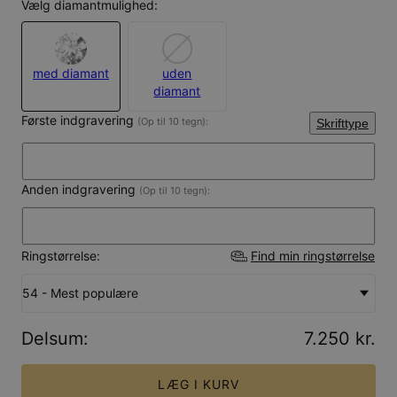
Vælg diamantmulighed:
med diamant
uden
diamant
Første indgravering
(Op til 10 tegn):
Skrifttype
Anden indgravering
(Op til 10 tegn):
Ringstørrelse:
Find min ringstørrelse
54 - Mest populære
Delsum
:
7.250 kr.
LÆG I KURV