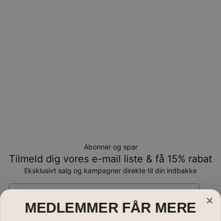
kan returneres tilombytning eller butikskredit.
Abonner og spar
Tilmeld dig vores e-mail liste & få 15% rabat
Eksklusivt salg og kampagner direkte til din indbakke
Email*
MEDLEMMER FÅR MERE