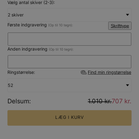
Vælg antal skiver (2-3):
2 skiver
Første indgravering
(Op til 10 tegn):
Skrifttype
Anden indgravering
(Op til 10 tegn):
Ringstørrelse:
Find min ringstørrelse
52
Delsum
:
1.010 kr.
707 kr.
LÆG I KURV