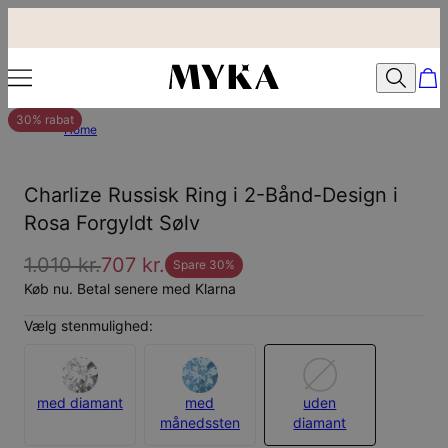
30% rabat
Home
Charlize Russisk Ring i 2-Bånd-Design i
Rosa Forgyldt Sølv
1.010 kr.
707 kr.
Spare
30
%
Køb nu. Betal senere med Klarna
Vælg stenmulighed:
med diamant
med
uden
månedssten
diamant