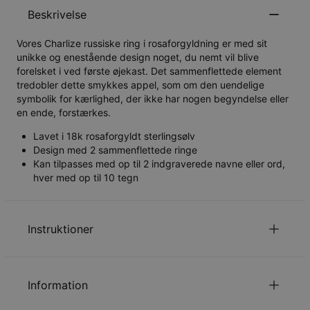
Beskrivelse
Vores Charlize russiske ring i rosaforgyldning er med sit
unikke og enestående design noget, du nemt vil blive
forelsket i ved første øjekast. Det sammenflettede element
tredobler dette smykkes appel, som om den uendelige
symbolik for kærlighed, der ikke har nogen begyndelse eller
en ende, forstærkes.
Lavet i 18k rosaforgyldt sterlingsølv
Design med 2 sammenflettede ringe
Kan tilpasses med op til 2 indgraverede navne eller ord,
hver med op til 10 tegn
Instruktioner
Alle bogstaver er skrevet med stort.
Læs om vores
.
Sikkerhedspolitik for Børn
Information
Du er velkommen til at kontakte os via
email
med