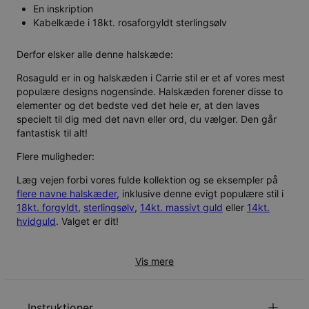
En inskription
Kabelkæde i 18kt. rosaforgyldt sterlingsølv
Derfor elsker alle denne halskæde:
Rosaguld er in og halskæden i Carrie stil er et af vores mest
populære designs nogensinde. Halskæden forener disse to
elementer og det bedste ved det hele er, at den laves
specielt til dig med det navn eller ord, du vælger. Den går
fantastisk til alt!
Flere muligheder:
Læg vejen forbi vores fulde kollektion og se eksempler på
flere navne halskæder
, inklusive denne evigt populære stil i
18kt. forgyldt
,
sterlingsølv
,
14kt. massivt guld
eller
14kt.
hvidguld
. Valget er dit!
Vis mere
Instruktioner