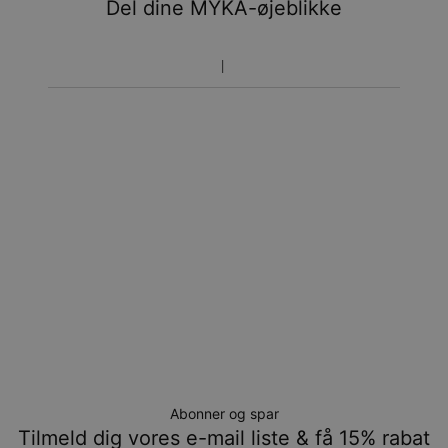
Del dine MYKA-øjeblikke
Vær opmærksom på at tidsperioden nævnt ovenfor er
inklusivefremstillingen.
Returnering
Bemærk venligst, at personlige smykker er unikke og kun
kan returneres tilombytning eller butikskredit.
Abonner og spar
Tilmeld dig vores e-mail liste & få 15% rabat