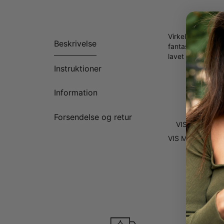
Virkelig yndig! 
Beskrivelse
fantasifuld skrif
lavet med sterlin
Instruktioner
Personligt 
Fantasifuld
Information
En inskript
Kæde med f
Forsendelse og retur
VIS MERE
VIS MERE
VIS M
Hun vil elske den 
Denne perlehalsk
personaliseret så
FLERE VALGMUL
Denne henrivend