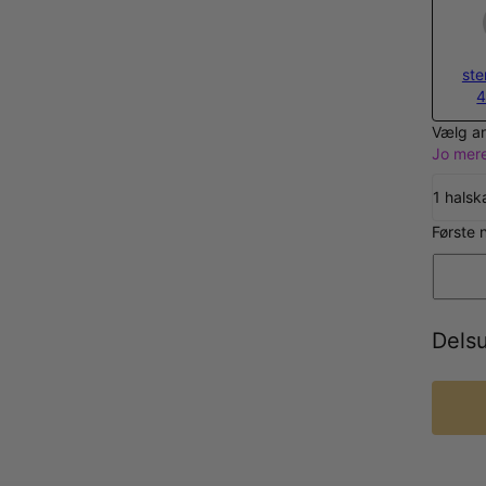
ste
4
Vælg an
Jo mere
1 hals
Første
Dels