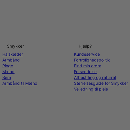
Smykker
Hjælp?
Halskæder
Kundeservice
Armbånd
Fortrolighedspolitik
Ringe
Find min ordre
Mænd
Forsendelse
Børn
Afbestilling og returret
Armbånd til Mænd
Størrelsesguide for Smykker
Vejledning til pleje