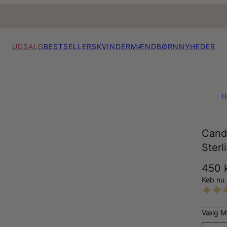
UDSALG
BESTSELLERS
KVINDER
MÆND
BØRN
NYHEDER
H
Candy
Sterl
450 k
Køb nu.
Vælg Ma