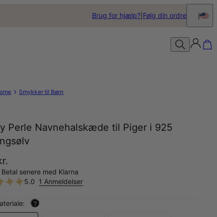
Brug for hjælp?
Følg din ordre
ome
Smykker til Børn
 Perle Navnehalskæde til Piger i 925
ingsølv
r.
 Betal senere med Klarna
5.0
1 Anmeldelser
teriale:
?