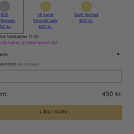
925
18 karat
Guld Vermeil
rlingsølv
forgyldt sølv
800 kr.
50 kr.
450 kr.
tal halskæder (1-5):
 du køber, jo mere sparer du!
kæde
 navn/ord
(Op til 9 tegn):
um
:
450 kr.
LÆG I KURV