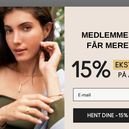
Vores Candy Perle-Navnehalskæde til Piger i 925 Sterlingsølv har det
t. Til dette design har vores kunsthåndværkere valgt at bruge kulørt
gsølv. Den har:
MEDLEMME
navneskilt
FÅR MERE
 skrift
ion
arverige perler
INDRE
fordi:
E-mail
æde er elegant på en børnevenlig facon og derfor perfekt at kombiner
 hun ved hun betyder alt i verden for dig.
IGHEDER:
HENT DINE –15%
e halskæde fås også
18 karat forgyldt sølv
. Gå til
vores halskæde til 