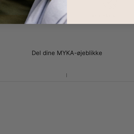
100 dages retur
2 års reklamationsret
Del dine MYKA-øjeblikke