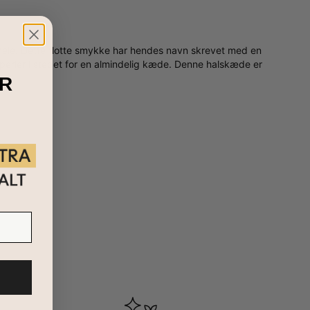
 hele. Dette flotte smykke har hendes navn skrevet med en
e perler i stedet for en almindelig kæde. Denne halskæde er
R
e med kjoler og alle andre yndlings outfits. Det er
børn kollektion
for flere smykker børn vil elske!