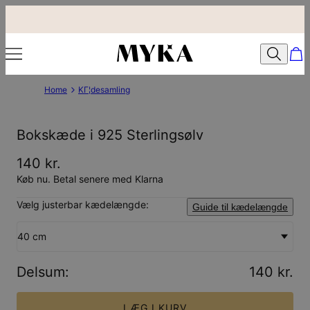
Home
KГ¦desamling
Bokskæde i 925 Sterlingsølv
140 kr.
Køb nu. Betal senere med Klarna
Vælg justerbar kædelængde:
Guide til kædelængde
40 cm
Delsum
:
140 kr.
LÆG I KURV