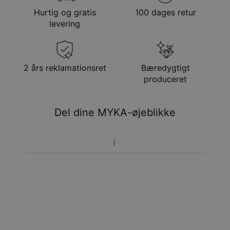
Materiale:
Sterlingsølv 925
Hurtig og gratis
100 dages retur
Metode
Anslået leveringsdato
Stil:
Kongekæder
levering
Tykkelse:
Få det senest
Målinger:
Gratis levering
tor. 20. aug. - fre. 21.
aug.
Få det senest
2 års reklamationsret
Bæredygtigt
Hastelevering
tir. 11. aug. - tor. 13.
produceret
aug.
Du vil ikke blive opkrævet yderligere afgifter.
Del dine MYKA-øjeblikke
Vær opmærksom på at tidsperioden nævnt ovenfor er
inklusivefremstillingen.
Returnering
Bemærk venligst, at personlige smykker er unikke og kun
kan returneres tilombytning eller butikskredit.