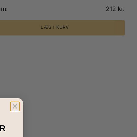
um
:
212 kr.
LÆG I KURV
R