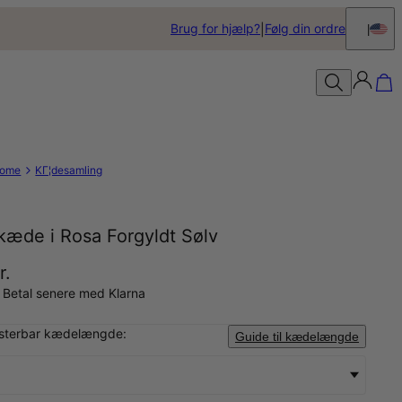
Brug for hjælp?
Følg din ordre
ome
KГ¦desamling
kæde i Rosa Forgyldt Sølv
r.
 Betal senere med Klarna
usterbar kædelængde:
Guide til kædelængde