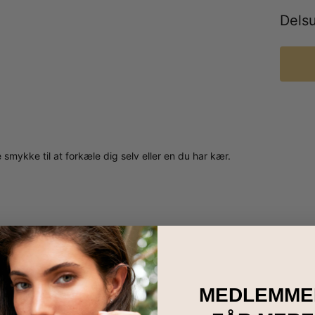
Dels
 smykke til at forkæle dig selv eller en du har kær.
MEDLEMME