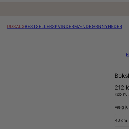
UDSALG
BESTSELLERS
KVINDER
MÆND
BØRN
NYHEDER
H
Boks
212 k
Køb nu.
Vælg j
40 cm