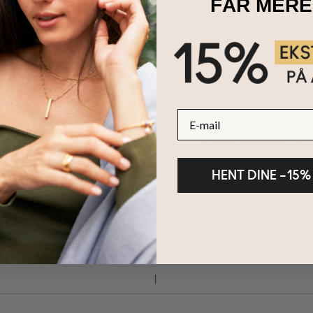
FÅR MERE
E-mail
100 dages retur
2 års reklamationsret
HENT DINE –15%
Del dine MYKA-øjeblikke