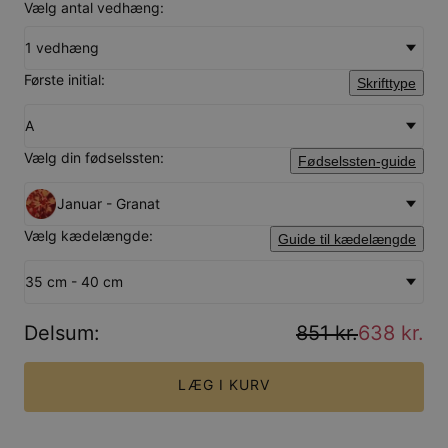
Vælg antal vedhæng:
1 vedhæng
Første initial:
Skrifttype
A
Vælg din fødselssten:
Fødselssten-guide
Januar - Granat
Vælg kædelængde:
Guide til kædelængde
35 cm - 40 cm
Delsum
:
851 kr.
638 kr.
LÆG I KURV