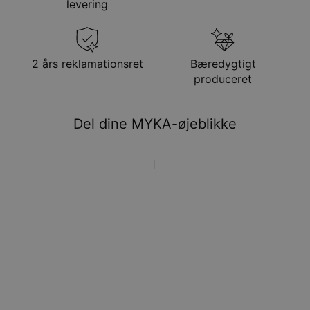
levering
Få det senest
Gratis levering
man. 24. aug. - tir. 25.
aug.
Få det senest
2 års reklamationsret
Bæredygtigt
Hastelevering
lør. 15. aug. - man. 17.
produceret
aug.
Du vil ikke blive opkrævet yderligere afgifter.
Del dine MYKA-øjeblikke
Vær opmærksom på at tidsperioden nævnt ovenfor er
inklusivefremstillingen.
Returnering
Bemærk venligst, at personlige smykker er unikke og kun
kan returneres tilombytning eller butikskredit.