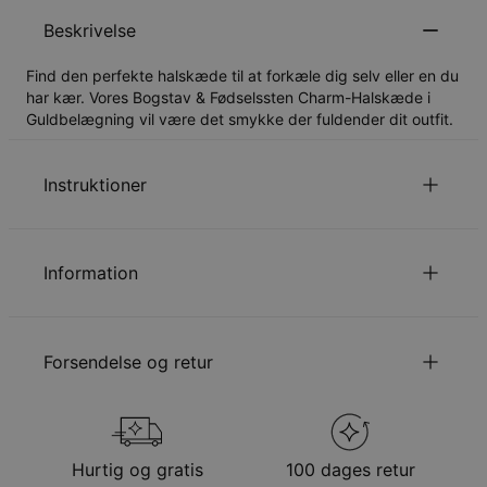
Beskrivelse
Find den perfekte halskæde til at forkæle dig selv eller en du
har kær. Vores Bogstav & Fødselssten Charm-Halskæde i
Guldbelægning vil være det smykke der fuldender dit outfit.
Instruktioner
du vælger omfatter ikke vedhænget.
Kædelængden
Information
Læs om vores
.
Sikkerhedspolitik for Børn
Du er velkommen til at kontakte os via
email
med
ID:
110-01-3474-98
specielle ønsker eller spørgsmål.
Hovedmateriale
Ansvarligt indkøbt metal
Forsendelse og retur
Kædelængde
35 cm / 45 cm / 55 cm
Kædeforlængelse
5 cm
Vedhængsudmåling
5.84mm - 10.16mm
Din bestilling vil blive sendt med følgende
Hypoallergenisk
Nikkelfri
forsendelsesmetode
Hurtig og gratis
100 dages retur
Metode
Anslået leveringsdato