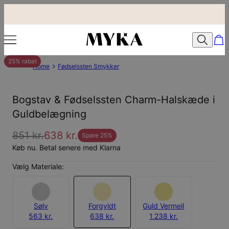
25% rabat
Home
Fødselssten Smykker
Bogstav & Fødselssten Charm-Halskæde i
Guldbelægning
851 kr.
638 kr.
Spare
25
%
Køb nu. Betal senere med Klarna
Vælg Materiale:
Sølv
Forgyldt
Guld Vermeil
563 kr.
638 kr.
1.238 kr.