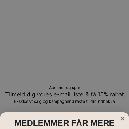
Bemærk venligst, at personlige smykker er unikke og kun
kan returneres tilombytning eller butikskredit.
Abonner og spar
Tilmeld dig vores e-mail liste & få 15% rabat
Eksklusivt salg og kampagner direkte til din indbakke
Email*
MEDLEMMER FÅR MERE