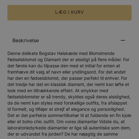
LÆG I KURV
Beskrivelse
Denne delikate Bogstav Halskæde med Blomstrende
Fødselsblomst og Diamant der er alsidigt på flere måder. For
det første kan du tilpasse den med et initial for enten at
fremhæve dit valg af navn eller yndlingsord. For det andet
har den en fødselsblomst, der passer perfekt til enhver. For
det tredje har det en klassisk diamant, der nemt kan løfte et
look med en tiltrækkende effekt. At smykker med
fødselsblomster er så trendy, skyldes også deres alsidighed,
da de nemt kan styles med forskellige outfits, fra afslappet
til formelt, og tilføjer et strejf af elegance og personlighed.
Det er det perfekte sommertilbehør til at fuldende en fin kjole
eller et boho chic outfit. Om vores diamanter Vidste du, at
laboratoriedyrkede diamanter er lige så autentiske som dem,
der er udvundet fra jorden? De har nøjagtig de samme