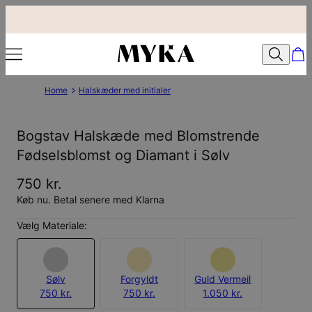
Home
Halskæder med initialer
Bogstav Halskæde med Blomstrende
Fødselsblomst og Diamant i Sølv
750 kr.
Køb nu. Betal senere med Klarna
Vælg Materiale:
Sølv
Forgyldt
Guld Vermeil
750 kr.
750 kr.
1.050 kr.