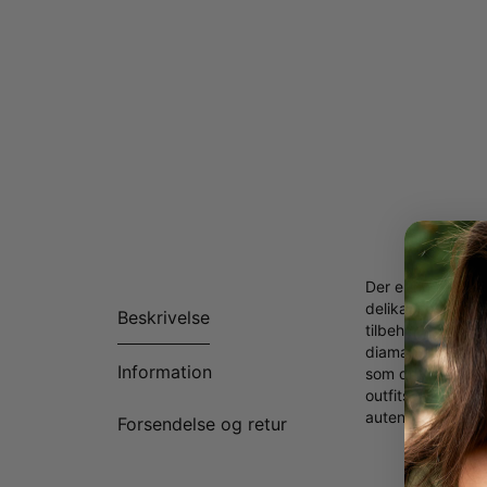
Der er noget ved 
delikat navnehal
Beskrivelse
tilbehør. Det er 
diamantaccent. S
Information
som det ser ud. 
outfits, fra afsl
autentiske som u
Forsendelse og retur
Fremstil
Kan tilp