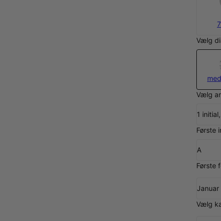
7
Vælg d
med
Vælg a
1 initi
Første in
A
Første 
Januar 
Vælg k