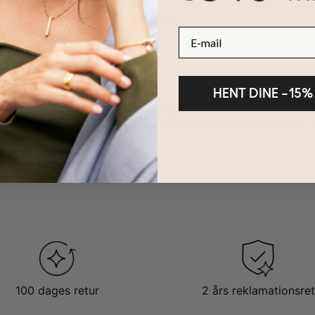
 3 justerbare længder
staver er skrevet med stort forbogstav.
E-mail
ter
HENT DINE –15%
oratoriedyrkede diamanter
er lige så autentiske som dem, der mines 
er, hvilket gør dem umulige at skelne fra hinanden i deres skønhed o
100 dages retur
2 års reklamationsret