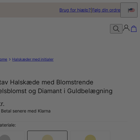
Brug for hjælp?
Følg din ordre
ome
Halskæder med initialer
tav Halskæde med Blomstrende
elsblomst og Diamant i Guldbelægning
r.
 Betal senere med Klarna
teriale: