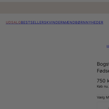
UDSALG
BESTSELLERS
KVINDER
MÆND
BØRN
NYHEDER
H
Bogs
Føds
750 k
Køb nu.
Vælg Ma