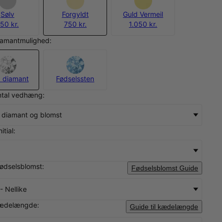
Sølv
Forgyldt
Guld Vermeil
50 kr.
750 kr.
1.050 kr.
iamantmulighed:
 diamant
Fødselssten
ntal vedhæng:
al, diamant og blomst
itial:
fødselsblomst:
Fødselsblomst Guide
- Nellike
ædelængde:
Guide til kædelængde