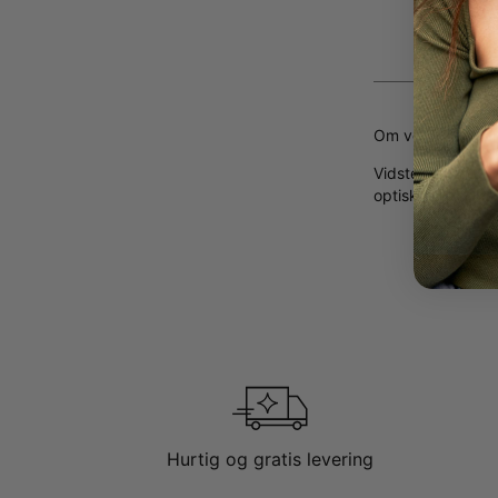
Findes i
Alle bog
Om vores diaman
Vidste du, at
lab
optiske egenskab
Hurtig og gratis levering