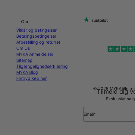
Om
Vilkår og betingelser
Betalingsbetingelser
Afbestilling og returret
Om Os
MYKA Anmeldelser
Sitemap
Tilgængelighedserklæring
MYKA Blog
Fortryd køb her
© 2026 MYKA
Alle r
Tilmeld dig v
Eksklusivt sal
Email*