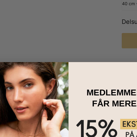
40 cm 
Dels
sommerbrisen, som opfordrer til at lege med moden. Hvis du har lyst ti
skæde som prikken over i'et. Bogstav Halskæde med Blomstrende Fød
MEDLEMME
den slags, der er underspillet, men alligevel opsigtsvækkende 一 fra 
om et alternativ til dit navn er det populært også at fremhæve begyn
FÅR MERE
At smykker med fødselsblomster er så trendy, skyldes også deres al
appet til formelt, og tilføje et strejf af elegance og personlighedOm 
dvundne diamanter og har de samme egenskaber med hensyn til skøn
let af 18Kt forgyldning
asses med op til et initial, en fødselsblomst og en diamant