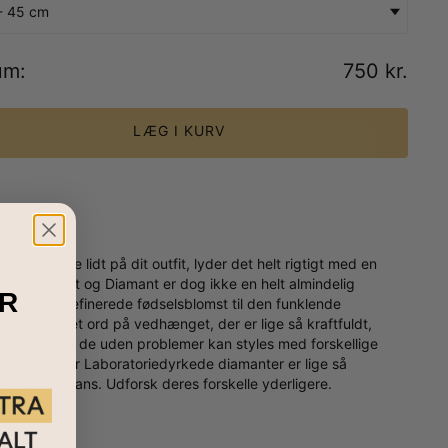
- 45 cm
um
:
750 kr.
LÆG I KURV
l at ændre lidt på dit outfit, lyder det helt rigtigt med en
selsblomst og Diamant er dog ikke en helt almindelig
R
den brugerdefinerede fødselsblomst til den funklende
delsen af et ord på vedhænget, der er lige så kraftfuldt,
sidighed, da de uden problemer kan styles med forskellige
vores diamanter Laboratoriedyrkede diamanter er lige så
hed og glans. Udforsk deres forskelle yderligere.