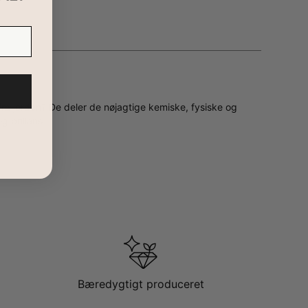
fra jorden? De deler de nøjagtige kemiske, fysiske og
g brillans.
Bæredygtigt produceret