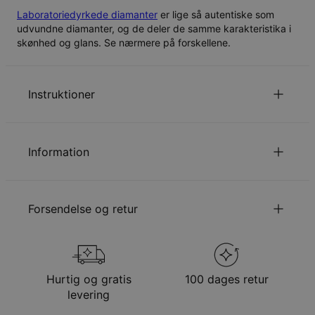
Laboratoriedyrkede diamanter
er lige så autentiske som
udvundne diamanter, og de deler de samme karakteristika i
skønhed og glans. Se nærmere på forskellene.
Instruktioner
Læs om vores
.
Sikkerhedspolitik for Børn
Information
Du er velkommen til at kontakte os via
email
med
specielle ønsker eller spørgsmål.,
ID:
110-01-4454-41
Kædelængde
40 cm / 45 cm / 55 cm
Forsendelse og retur
Kædeforlængelse
5 cm
Vedhængsudmåling
24.38mm x 20.07mm
Stentype
Diamant
Din bestilling vil blive sendt med følgende
Stenklarhed
SI1-SI2
forsendelsesmetode
Total karatvægt
0.03CT
Hurtig og gratis
100 dages retur
Stenform
Rund sleben diamant
Metode
Anslået leveringsdato
levering
Hypoallergenisk
Nikkelfri
Få det senest