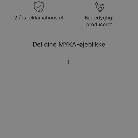
Gratis levering
tir. 25. aug. - ons. 26.
aug.
Få det senest
2 års reklamationsret
Bæredygtigt
Hastelevering
søn. 16. aug. - tir. 18.
produceret
aug.
Du vil ikke blive opkrævet yderligere afgifter.
Del dine MYKA-øjeblikke
Vær opmærksom på at tidsperioden nævnt ovenfor er
inklusivefremstillingen.
Returnering
Bemærk venligst, at personlige smykker er unikke og kun
kan returneres tilombytning eller butikskredit.