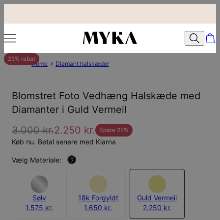
25% rabat
Home
Diamant halskæder
Blomstret Foto Vedhæng Halskæde med
Diamanter i Guld Vermeil
3.000 kr.
2.250 kr.
Spare
25
%
Køb nu. Betal senere med Klarna
Vælg Materiale:
?
Sølv
18k Forgyldt
Guld Vermeil
1.575 kr.
1.650 kr.
2.250 kr.