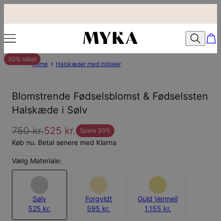
30% rabat
Home
Halskæder med initialer
Blomstrende Fødselsblomst & Fødselssten
Halskæde i Sølv
750 kr.
525 kr.
Spare
30
%
Køb nu. Betal senere med Klarna
Vælg Materiale:
Sølv
Forgyldt
Guld Vermeil
525 kr.
595 kr.
1.155 kr.