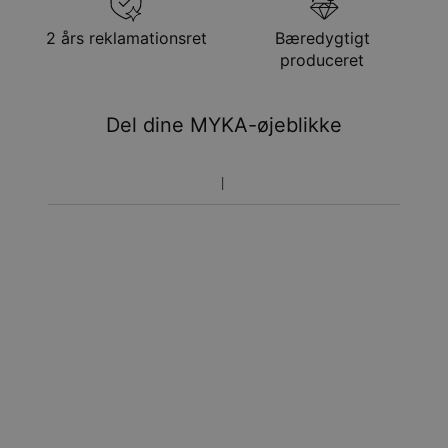
aug.
Få det senest
2 års reklamationsret
Bæredygtigt
Hastelevering
søn. 16. aug. - tir. 18.
produceret
aug.
Du vil ikke blive opkrævet yderligere afgifter.
Del dine MYKA-øjeblikke
Vær opmærksom på at tidsperioden nævnt ovenfor er
inklusivefremstillingen.
Returnering
Bemærk venligst, at personlige smykker er unikke og kun
kan returneres tilombytning eller butikskredit.