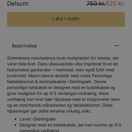
Delsum
:
750 kr.
525 kr.
LÆG I KURV
Beskrivelse
Sommerens nonchalance lover muligheden for minder, der
varer hele livet. Dens ubesværede vibe inspirerer til en let
fashionabel garderobe 一nedtonet, men også fyldt med
positivitet. Match denne æstetik med vores Personlige
fødselsblomst & stenhalskæde i Sterlingsølv. Denne
personlige halskæde er designet med en boblekæde og
giver mulighed for op til 5 rektangel-vedhæng; disse
vedhæng kan hver især tilpasses med et indgraveret navn
og en matchende månedssten og fødselsblomst. Disse
tilpasninger gør dette smykke virkelig unikt.
Lavet i Sterlingsølv
Designet med en boblekæde, der kan rumme op til 5
personlige vedhæng