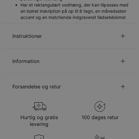
Har et rektangulært vedhæng, der kan tilpasses med
en lodret inskription på op til 8 tegn, en månedssten
accent og en matchende indgraveret fødselsblomst
Instruktioner
du vælger omfatter ikke vedhænget.
Kædelængden
Information
Læs om vores
.
Sikkerhedspolitik for Børn
Du er velkommen til at kontakte os via
email
med
ID:
110-01-3475-97
specielle ønsker eller spørgsmål.
Hovedmateriale
Ansvarligt indkøbt metal
Forsendelse og retur
Kædelængde
55 cm + 5 cm
Vedhængsudmåling
0.64" - 0.34"
Hypoallergenisk
Nikkelfri
Din bestilling vil blive sendt med følgende
forsendelsesmetode
Hurtig og gratis
100 dages retur
Metode
Anslået leveringsdato
levering
Få det senest
Gratis levering
tir. 25. aug. - ons. 26.