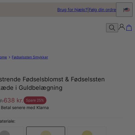
Brug for hjælp?
Følg din ordre
ome
Fødselssten Smykker
strende Fødselsblomst & Fødselssten
kæde i Guldbelægning
r.
638 kr.
Spare
25
%
 Betal senere med Klarna
teriale: