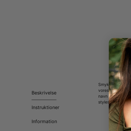
Smykker der har
vores personlige
Beskrivelse
navn til at grav
styles omkring 
Instruktioner
Lavet m
Designet
Information
månedss
Leveres