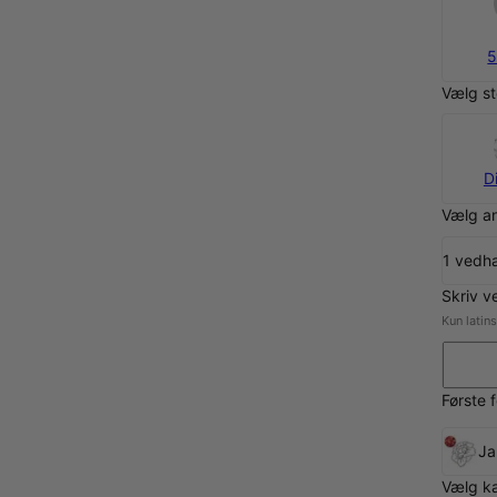
5
Vælg st
D
Vælg a
1 ved
Skriv v
Kun latin
Første 
Ja
Vælg k