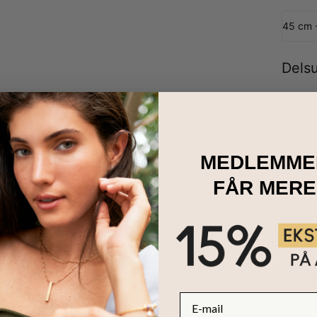
45 cm 
Dels
MEDLEMME
FÅR MERE
 særlig betydning, er dyrebare på mere end bare en måde. Fasthol
 fødselsblomst og stenhalskæde i 18K forgyldning. Spændingen sta
ere for hvert vedhæng og matche månedssten og fødselsblomst. Og de
denne halskæde. Dette tankevækkende smykke kan være en god gave
ed 18K forgyldning
 med et vedhæng, der hver især kan tilpasses gennem følgende: en l
ten og en matchende fødselsblomst
E-mail
 med en boblekæde og op til 5 indgraverede rektangelvedhæng