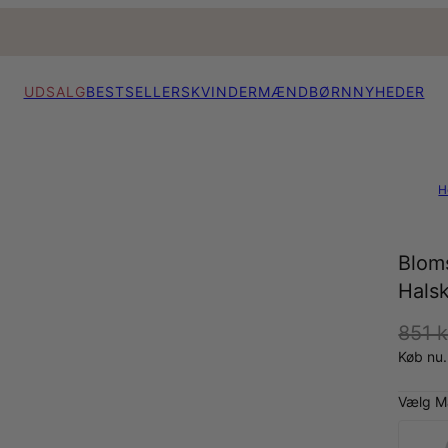
UDSALG
BESTSELLERS
KVINDER
MÆND
BØRN
NYHEDER
H
Blom
Hals
851 k
Køb nu.
Vælg Ma