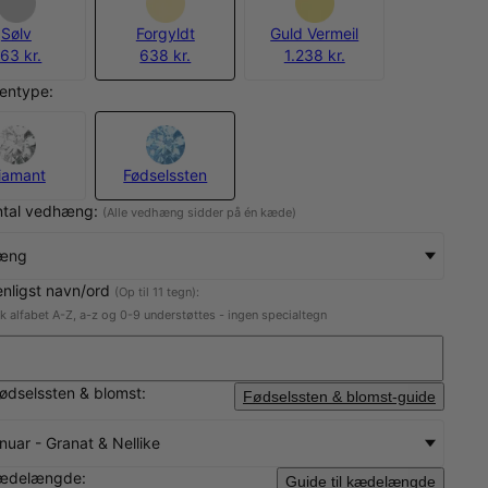
Sølv
Forgyldt
Guld Vermeil
63 kr.
638 kr.
1.238 kr.
entype:
iamant
Fødselssten
ntal vedhæng:
(Alle vedhæng sidder på én kæde)
hæng
enligst navn/ord
(Op til 11 tegn):
sk alfabet A-Z, a-z og 0-9 understøttes - ingen specialtegn
fødselssten & blomst:
Fødselssten & blomst-guide
nuar - Granat & Nellike
ædelængde:
Guide til kædelængde