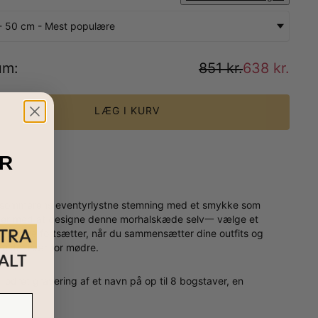
- 50 cm - Mest populære
um
:
851 kr.
638 kr.
LÆG I KURV
R
d sommerens eventyrlystne stemning med et smykke som
rter med at designe denne morhalskæde selv一 vælge et
t sjove fortsætter, når du sammensætter dine outfits og
ide, især for mødre.
odret gravering af et navn på op til 8 bogstaver, en