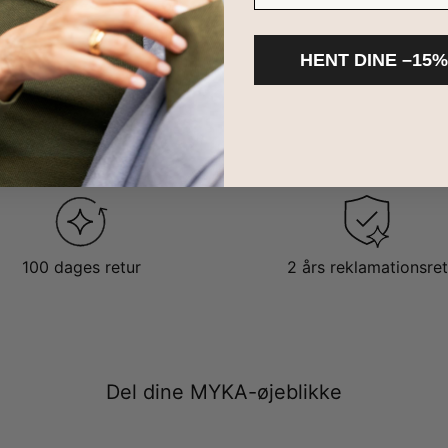
HENT DINE –15%
100 dages retur
2 års reklamationsret
Del dine MYKA-øjeblikke