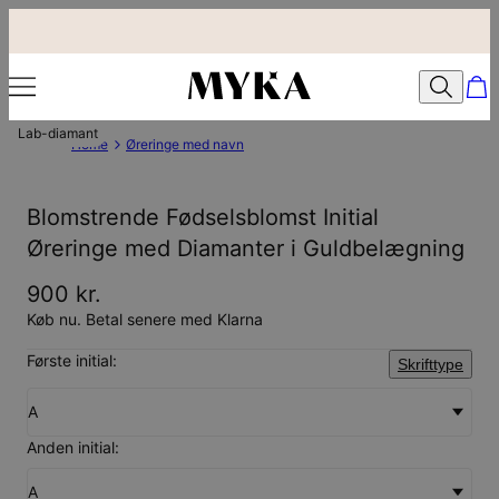
Lab-diamant
Home
Øreringe med navn
Blomstrende Fødselsblomst Initial
Øreringe med Diamanter i Guldbelægning
900 kr.
Køb nu. Betal senere med Klarna
Første initial:
Skrifttype
A
Anden initial:
A