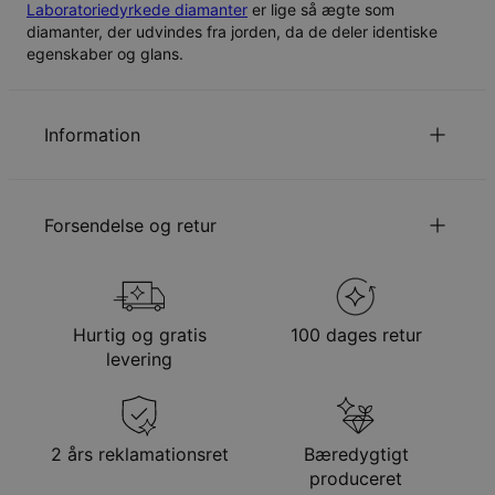
Laboratoriedyrkede diamanter
er lige så ægte som
diamanter, der udvindes fra jorden, da de deler identiske
egenskaber og glans.
Information
ID:
110-12-4117-91
Hovedmateriale
Ansvarligt indkøbt metal
Forsendelse og retur
Udmålinger
22.86mm x 8.89mm
Stentype
Diamant
Hypoallergenisk
Nikkelfri
Din bestilling vil blive sendt med følgende
forsendelsesmetode
Hurtig og gratis
100 dages retur
Metode
Anslået leveringsdato
levering
Få det senest
Gratis levering
tor. 27. aug. - fre. 28.
aug.
Få det senest
2 års reklamationsret
Bæredygtigt
Hastelevering
man. 17. aug. - ons. 19.
produceret
aug.