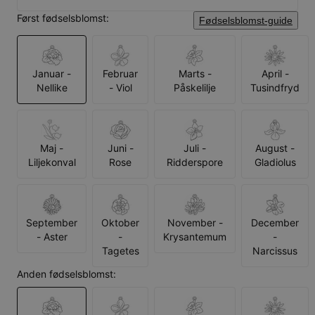
Først fødselsblomst:
Fødselsblomst-guide
Januar -
Februar
Marts -
April -
Nellike
- Viol
Påskelilje
Tusindfryd
Maj -
Juni -
Juli -
August -
Liljekonval
Rose
Ridderspore
Gladiolus
September
Oktober
November -
December
- Aster
-
Krysantemum
-
Tagetes
Narcissus
Anden fødselsblomst: