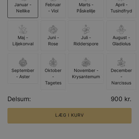
Januar -
Februar
Marts -
April -
Nellike
- Viol
Påskelilje
Tusindfryd
Maj -
Juni -
Juli -
August -
Liljekonval
Rose
Ridderspore
Gladiolus
September
Oktober
November -
December
- Aster
-
Krysantemum
-
Tagetes
Narcissus
Delsum
:
900 kr.
LÆG I KURV