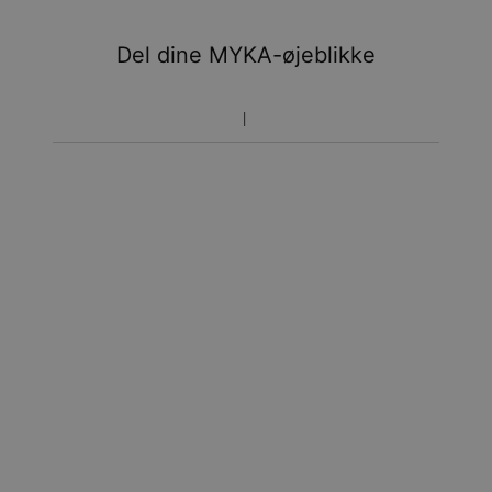
Du vil ikke blive opkrævet yderligere afgifter.
Del dine MYKA-øjeblikke
Vær opmærksom på at tidsperioden nævnt ovenfor er
inklusivefremstillingen.
Returnering
Bemærk venligst, at personlige smykker er unikke og kun
kan returneres tilombytning eller butikskredit.