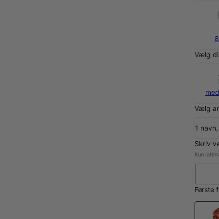
8
Vælg d
med
Vælg a
1 navn,
Skriv v
Kun latin
Første 