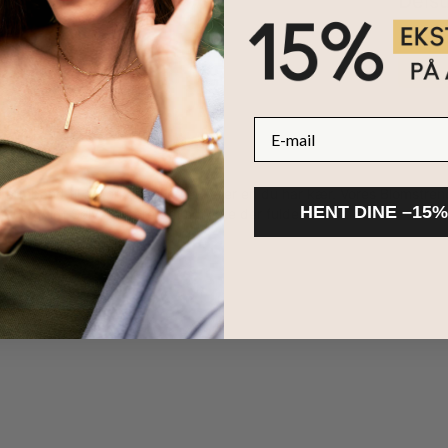
Dels
E-mail
e armbånd til at forkæle dig selv eller en du har kær. Vores Bloms
HENT DINE –15%
t. Forgyldt Sølv vil være det smykke der fuldender dit outfit.