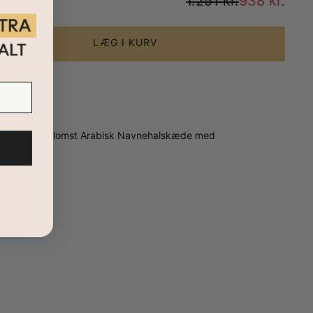
um
:
1.251 kr.
938 kr.
LÆG I KURV
trende Fødselsblomst Arabisk Navnehalskæde med