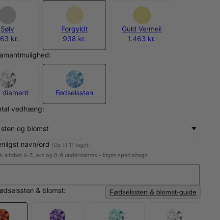
Sølv
Forgyldt
Guld Vermeil
63 kr.
938 kr.
1.463 kr.
iamantmulighed:
 diamant
Fødselssten
ntal vedhæng:
 sten og blomst
enligst navn/ord
(Op til 11 tegn):
sk alfabet A-Z, a-z og 0-9 understøttes - ingen specialtegn
fødselssten & blomst:
Fødselssten & blomst-guide