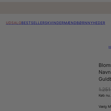
UDSALG
BESTSELLERS
KVINDER
MÆND
BØRN
NYHEDER
H
Blom
Navn
Guld
1.251
Køb nu.
Vælg Ma