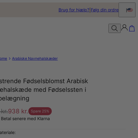
Brug for hjælp?
Følg din ordre
ome
Arabiske Navnehalskæder
strende Fødselsblomst Arabisk
ehalskæde med Fødselssten i
belægning
 kr.
938 kr.
Spare
25
%
 Betal senere med Klarna
teriale: