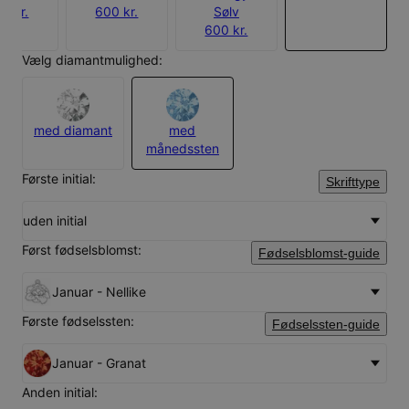
0 kr.
600 kr.
Sølv
600 kr.
Vælg diamantmulighed:
med diamant
med
månedssten
Første initial:
Skrifttype
uden initial
Først fødselsblomst:
Fødselsblomst-guide
Januar - Nellike
Første fødselssten:
Fødselssten-guide
Januar - Granat
Anden initial: