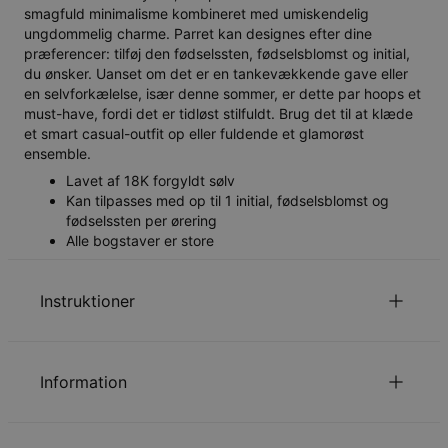
smagfuld minimalisme kombineret med umiskendelig
ungdommelig charme. Parret kan designes efter dine
præferencer: tilføj den fødselssten, fødselsblomst og initial,
du ønsker. Uanset om det er en tankevækkende gave eller
en selvforkælelse, især denne sommer, er dette par hoops et
must-have, fordi det er tidløst stilfuldt. Brug det til at klæde
et smart casual-outfit op eller fuldende et glamorøst
ensemble.
Lavet af 18K forgyldt sølv
Kan tilpasses med op til 1 initial, fødselsblomst og
fødselssten per ørering
Alle bogstaver er store
Instruktioner
Læs om vores
.
Sikkerhedspolitik for Børn
Information
Du er velkommen til at kontakte os via
email
med
specielle ønsker eller spørgsmål.
ID:
110-12-4117-33
Udmålinger
22.86mm x 8.89mm