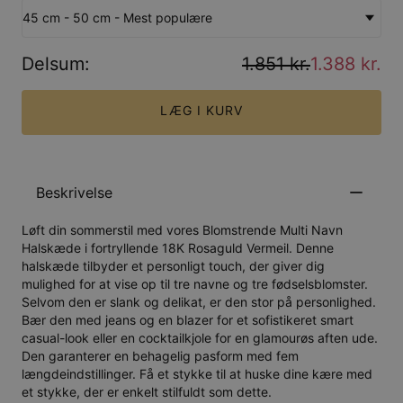
45 cm - 50 cm - Mest populære
Delsum
:
1.851 kr.
1.388 kr.
LÆG I KURV
Beskrivelse
Løft din sommerstil med vores Blomstrende Multi Navn
Halskæde i fortryllende 18K Rosaguld Vermeil. Denne
halskæde tilbyder et personligt touch, der giver dig
mulighed for at vise op til tre navne og tre fødselsblomster.
Selvom den er slank og delikat, er den stor på personlighed.
Bær den med jeans og en blazer for et sofistikeret smart
casual-look eller en cocktailkjole for en glamourøs aften ude.
Den garanterer en behagelig pasform med fem
længdeindstillinger. Få et stykke til at huske dine kære med
et stykke, der er enkelt stilfuldt som dette.