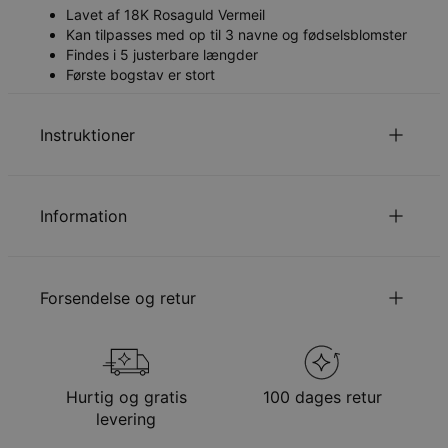
Lavet af 18K Rosaguld Vermeil
Kan tilpasses med op til 3 navne og fødselsblomster
Findes i 5 justerbare længder
Første bogstav er stort
Instruktioner
Læs om vores
Sikkerhedspolitik for Børn
.
Du er velkommen til at kontakte os via
email
med
Information
specielle ønsker eller spørgsmål.
ID:
110-01-4114-65
Kædetype
Rollokæde
Forsendelse og retur
Kædelængde
35 cm / 40 cm / 45 cm / 50 cm / 55 cm
Kædeforlængelse
5 cm
Vedhængsudmåling
Navn - 21.5 mm x 7.6 mm;
Din bestilling vil blive sendt med følgende
Fødselsblomst - 9 mm x 12.9 mm
forsendelsesmetode
Hypoallergenisk
Nikkelfri
Hurtig og gratis
100 dages retur
Metode
Anslået leveringsdato
levering
Få det senest