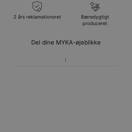
Gratis levering
tor. 27. aug. - fre. 28.
aug.
Få det senest
2 års reklamationsret
Bæredygtigt
Hastelevering
man. 17. aug. - ons. 19.
produceret
aug.
Du vil ikke blive opkrævet yderligere afgifter.
Del dine MYKA-øjeblikke
Vær opmærksom på at tidsperioden nævnt ovenfor er
inklusivefremstillingen.
Returnering
Bemærk venligst, at personlige smykker er unikke og kun
kan returneres tilombytning eller butikskredit.