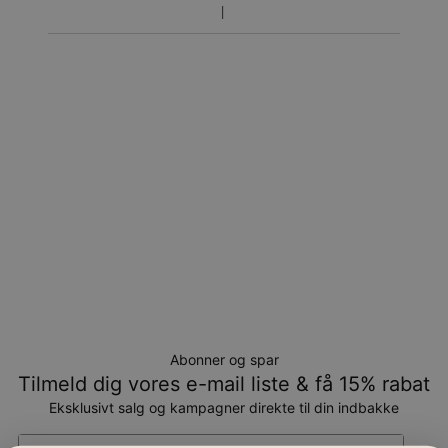
Returnering
Bemærk venligst, at personlige smykker er unikke og kun
kan returneres tilombytning eller butikskredit.
Abonner og spar
Tilmeld dig vores e-mail liste & få 15% rabat
Eksklusivt salg og kampagner direkte til din indbakke