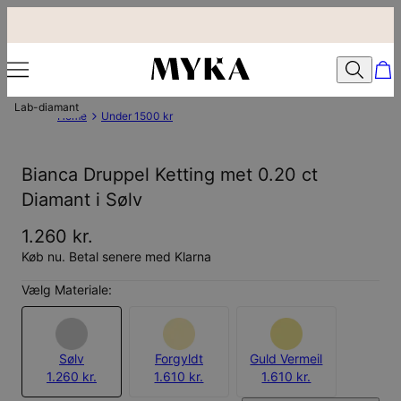
Lab-diamant
Home
Under 1500 kr
Bianca Druppel Ketting met 0.20 ct
Diamant i Sølv
1.260 kr.
Køb nu. Betal senere med Klarna
Vælg Materiale:
Sølv
Forgyldt
Guld Vermeil
1.260 kr.
1.610 kr.
1.610 kr.