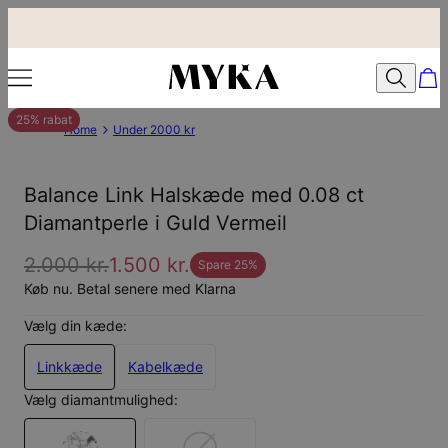
25% rabat
Home
Under 2000 kr
Balance Link Halskæde med 0.08 ct
Diamantperle i Guld Vermeil
2.000 kr.
1.500 kr.
Spare
25
%
Køb nu. Betal senere med Klarna
Vælg din kæde:
Linkkæde
Kabelkæde
Vælg diamantmulighed: