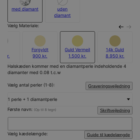
med diamant
uden
diamant
Vælg Materiale:
Sølv
Forgyldt
Guld Vermeil
14k Guld
5 kr.
900 kr.
1.500 kr.
8.950 kr.
Halskæden kommer med en diamantperle indeholdende 4
diamanter med 0.08 t.c.w
Vælg antal perler (1-8):
Graveringsvejledning
1 perle + 1 diamantperle
Første navn:
(Op til 8 tegn)
Skriftvejledning
Vælg kædelængde:
Guide til kædelængde