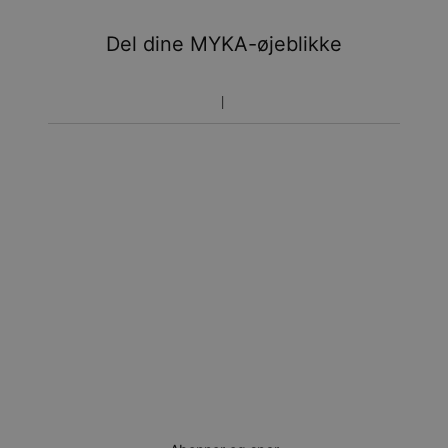
Du vil ikke blive opkrævet yderligere afgifter.
Del dine MYKA-øjeblikke
Vær opmærksom på at tidsperioden nævnt ovenfor er
inklusivefremstillingen.
Returnering
Bemærk venligst, at personlige smykker er unikke og kun
kan returneres tilombytning eller butikskredit.