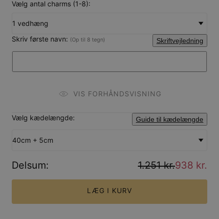
Vælg antal charms (1-8):
1 vedhæng
Skriv første navn:
(Op til 8 tegn)
Skriftvejledning
VIS FORHÅNDSVISNING
Vælg kædelængde:
Guide til kædelængde
40cm + 5cm
Delsum
:
1.251 kr.
938 kr.
LÆG I KURV