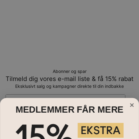
Abonner og spar
Tilmeld dig vores e-mail liste & få 15% rabat
Eksklusivt salg og kampagner direkte til din indbakke
Email*
MEDLEMMER FÅR MERE
Smykker