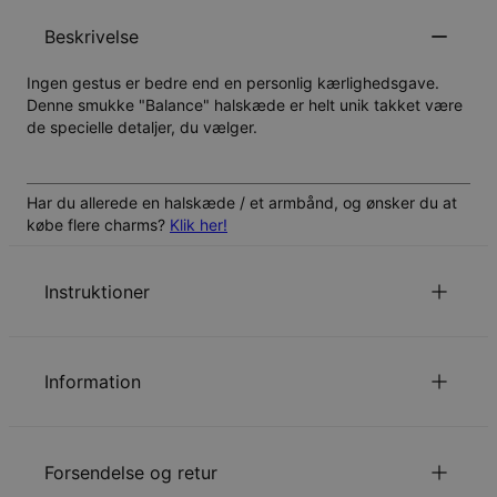
Beskrivelse
Ingen gestus er bedre end en personlig kærlighedsgave.
Denne smukke "Balance" halskæde er helt unik takket være
de specielle detaljer, du vælger.
Har du allerede en halskæde / et armbånd, og ønsker du at
købe flere charms?
Klik her!
Instruktioner
Ét
navn eller ord pr vedhæng.
Ét
stort bogstav pr vedhæng.
Information
som er nævnt på vores hjemmeside
kædelængden
omfatter ikke vedhænget.
ID:
110-01-3413-21
Størrelsen af vedhænget varierer i forhold til navn og stil.
Hovedmateriale
Roséforgyldt Sterlingsølv 925
Forsendelse og retur
Vedhængets gennemsnitlige størrelse er:2 - 5 cm.
Kædetype
kæde
Kædelængde
40 cm + 5 cm, 45 cm + 5 cm, 50 cm + 5
for at se denne stils skrifttypen.
Klik her