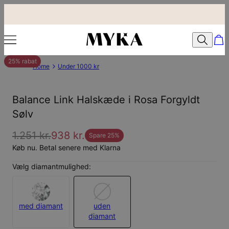
25% rabat
Home
Under 1000 kr
Balance Link Halskæde i Rosa Forgyldt
Sølv
1.251 kr.
938 kr.
Spare
25
%
Køb nu. Betal senere med Klarna
Vælg diamantmulighed:
med diamant
uden
diamant