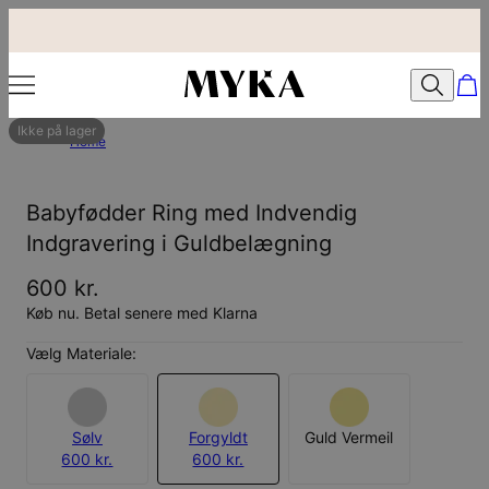
Ikke på lager
Home
Babyfødder Ring med Indvendig
Indgravering i Guldbelægning
600 kr.
Køb nu. Betal senere med Klarna
Vælg Materiale:
Sølv
Forgyldt
Guld Vermeil
600 kr.
600 kr.