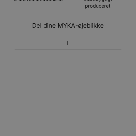
Hastelevering
søn. 16. aug. - tir. 18.
produceret
aug.
Du vil ikke blive opkrævet yderligere afgifter.
Del dine MYKA-øjeblikke
Vær opmærksom på at tidsperioden nævnt ovenfor er
inklusivefremstillingen.
Returnering
Bemærk venligst, at personlige smykker er unikke og kun
kan returneres tilombytning eller butikskredit.