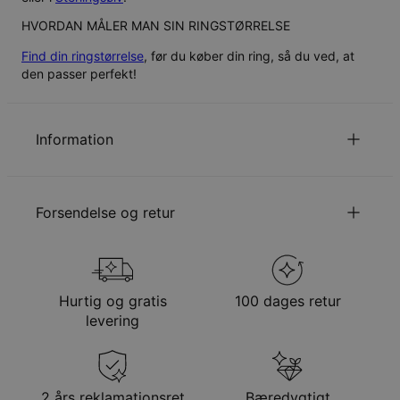
HVORDAN MÅLER MAN SIN RINGSTØRRELSE
Find din ringstørrelse
, før du køber din ring, så du ved, at
den passer perfekt!
Information
ID:
101-05-1530-89
Hovedmateriale
Ansvarligt indkøbt metal
Forsendelse og retur
Udmålinger
3.81mm
Stil/kollektion
Morkollektion
Hypoallergenisk
Nikkelfri
Din bestilling vil blive sendt med følgende
forsendelsesmetode
Hurtig og gratis
100 dages retur
Metode
Anslået leveringsdato
levering
Få det senest
Gratis levering
tir. 25. aug. - ons. 26.
aug.
Få det senest
2 års reklamationsret
Bæredygtigt