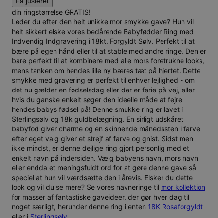
Få justeret
din ringstørrelse GRATIS!
Leder du efter den helt unikke mor smykke gave? Hun vil
helt sikkert elske vores bedårende Babyfødder Ring med
Indvendig Indgravering i 18kt. Forgyldt Sølv. Perfekt til at
bære på egen hånd eller til at stable med andre ringe. Den er
bare perfekt til at kombinere med alle mors foretrukne looks,
mens tanken om hendes lille ny bæres tæt på hjertet. Dette
smykke med gravering er perfekt til enhver lejlighed - om
det nu gælder en fødselsdag eller der er ferie på vej, eller
hvis du ganske enkelt søger den ideelle måde at fejre
hendes babys fødsel på! Denne smukke ring er lavet i
Sterlingsølv og 18k guldbelægning. En sirligt udskåret
babyfod giver charme og en skinnende månedssten i farve
efter eget valg giver et strejf af farve og gnist. Sidst men
ikke mindst, er denne dejlige ring gjort personlig med et
enkelt navn på indersiden. Vælg babyens navn, mors navn
eller endda et meningsfuldt ord for at gøre denne gave så
speciel at hun vil værdsætte den i årevis. Elsker du dette
look og vil du se mere? Se vores navneringe til
mor kollektion
for masser af fantastiske gaveideer, der gør hver dag til
noget særligt, herunder denne ring i enten
18K Rosaforgyldt
eller i
Sterlingsølv
.