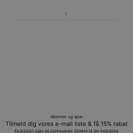
inklusivefremstillingen.
Returnering
Bemærk venligst, at personlige smykker er unikke og kun
kan returneres tilombytning eller butikskredit.
Abonner og spar
Tilmeld dig vores e-mail liste & få 15% rabat
Eksklusivt salg og kampagner direkte til din indbakke