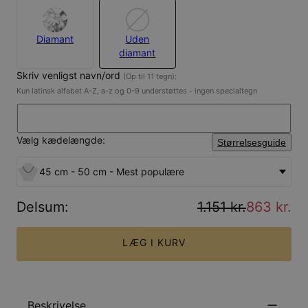
Diamant
Uden
diamant
Skriv venligst navn/ord
(Op til 11 tegn):
Kun latinsk alfabet A-Z, a-z og 0-9 understøttes - ingen specialtegn
Vælg kædelængde:
Størrelsesguide
45 cm - 50 cm - Mest populære
Delsum
:
1.151 kr.
863 kr.
LÆG I KURV
Beskrivelse