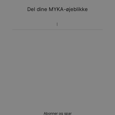
Du vil ikke blive opkrævet yderligere afgifter.
Del dine MYKA-øjeblikke
Vær opmærksom på at tidsperioden nævnt ovenfor er
inklusivefremstillingen.
Returnering
Bemærk venligst, at personlige smykker er unikke og kun
kan returneres tilombytning eller butikskredit.
Abonner og spar