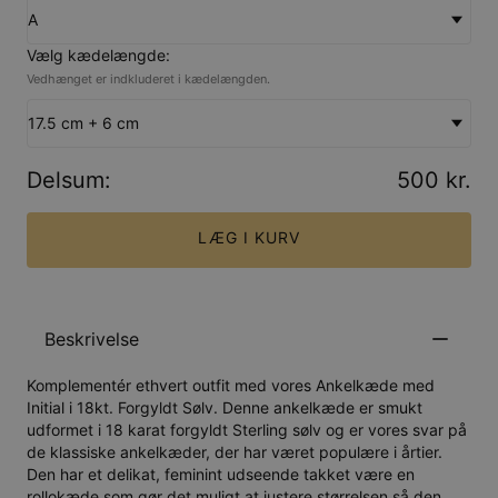
A
Vælg kædelængde:
Vedhænget er indkluderet i kædelængden.
17.5 cm + 6 cm
Delsum
:
500 kr.
LÆG I KURV
Beskrivelse
Komplementér ethvert outfit med vores Ankelkæde med
Initial i 18kt. Forgyldt Sølv. Denne ankelkæde er smukt
udformet i 18 karat forgyldt Sterling sølv og er vores svar på
de klassiske ankelkæder, der har været populære i årtier.
Den har et delikat, feminint udseende takket være en
rollokæde som gør det muligt at justere størrelsen så den