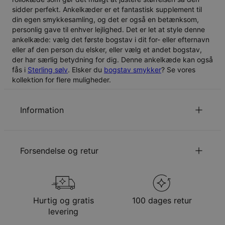
sidder perfekt. Ankelkæder er et fantastisk supplement til
din egen smykkesamling, og det er også en betænksom,
personlig gave til enhver lejlighed. Det er let at style denne
ankelkæde: vælg det første bogstav i dit for- eller efternavn
eller af den person du elsker, eller vælg et andet bogstav,
der har særlig betydning for dig. Denne ankelkæde kan også
fås i
Sterling sølv
. Elsker du
bogstav smykker
? Se vores
kollektion for flere muligheder.
Information
ID:
110-03-1763-89
Hovedmateriale
Ansvarligt indkøbt metal
Forsendelse og retur
Udmålinger
12.7mm x 7.37mm
Kædetype
Rollokæde
Kædelængde
17.7 cm / 20 cm
Din bestilling vil blive sendt med følgende
Stil/kollektion
Ankelkæder Kollektion
forsendelsesmetode
Hypoallergenisk
Nikkelfri
Hurtig og gratis
100 dages retur
Metode
Anslået leveringsdato
levering
Få det senest