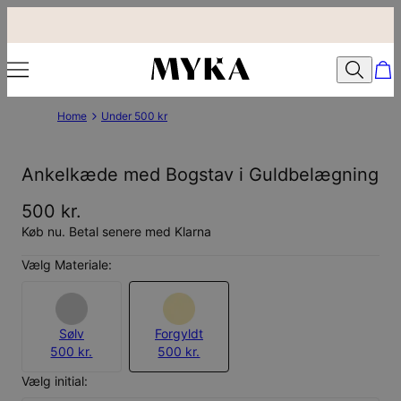
Home
Under 500 kr
Ankelkæde med Bogstav i Guldbelægning
500 kr.
Køb nu. Betal senere med Klarna
Vælg Materiale:
Sølv
Forgyldt
500 kr.
500 kr.
Vælg initial: