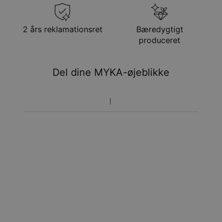
Gratis levering
tir. 25. aug. - ons. 26.
aug.
Få det senest
2 års reklamationsret
Bæredygtigt
Hastelevering
søn. 16. aug. - tir. 18.
produceret
aug.
Du vil ikke blive opkrævet yderligere afgifter.
Del dine MYKA-øjeblikke
Vær opmærksom på at tidsperioden nævnt ovenfor er
inklusivefremstillingen.
Returnering
Bemærk venligst, at personlige smykker er unikke og kun
kan returneres tilombytning eller butikskredit.