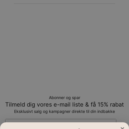
Returnering
Bemærk venligst, at personlige smykker er unikke og kun
kan returneres tilombytning eller butikskredit.
Abonner og spar
Tilmeld dig vores e-mail liste & få 15% rabat
Eksklusivt salg og kampagner direkte til din indbakke
Email*