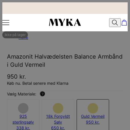
Ikke på lager
Home
Amazonit Halvædelsten Balance Armbånd
i Guld Vermeil
950 kr.
Køb nu. Betal senere med Klarna
Vælg Materiale:
?
925
18k Forgyldt
Guld Vermeil
sterlingsølv
Sølv
950 kr.
338 kr.
650 kr.