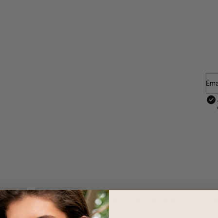
Ema
 smykke til at forkæle dig selv eller en du har kær. Vores Alta Indg
ldender dit outfit.