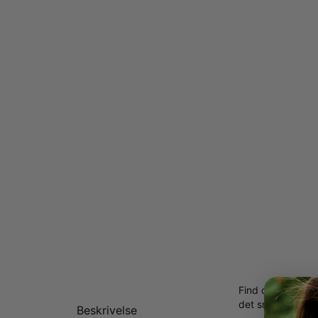
Find det perfekte
det smykke der fu
Beskrivelse