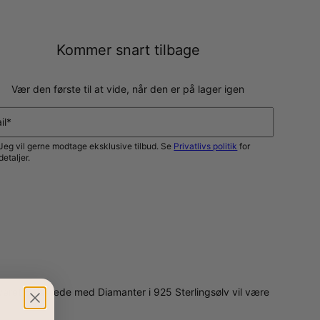
Kommer snart tilbage
Vær den første til at vide, når den er på lager igen
il*
Jeg vil gerne modtage eksklusive tilbud. Se
Privatlivs politik
for
detaljer.
GIV MIG BESKED
raveret Halskæde med Diamanter i 925 Sterlingsølv vil være