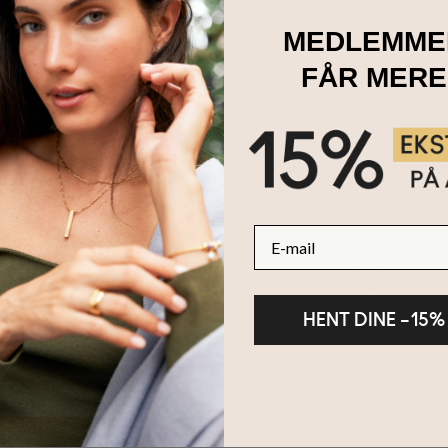
MEDLEMME
FÅR MERE
E-mail
HENT DINE –15%
100 dages retur
2 års reklamationsret