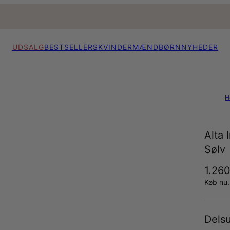
UDSALG
BESTSELLERS
KVINDER
MÆND
BØRN
NYHEDER
H
Alta
Sølv
1.260
Køb nu.
Dels