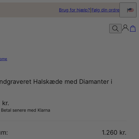
Brug for hjælp?
Følg din ordre
ome
 Indgraveret Halskæde med Diamanter i
 kr.
 Betal senere med Klarna
um
:
1.260 kr.