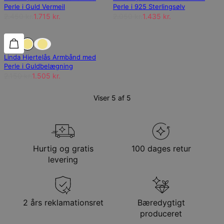
Perle i Guld Vermeil
Perle i 925 Sterlingsølv
2.450 kr.
1.715 kr.
2.050 kr.
1.435 kr.
30% rabat
30% rabat
Linda Hjertelås Armbånd med
Perle i Guldbelægning
2.150 kr.
1.505 kr.
Viser 5 af 5
Hurtig og gratis
100 dages retur
levering
2 års reklamationsret
Bæredygtigt
produceret