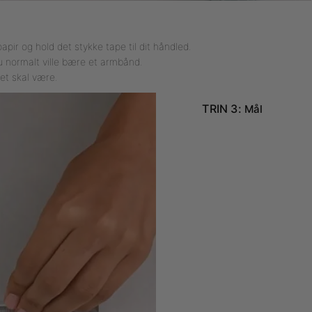
apir og hold det stykke tape til dit håndled.
u normalt ville bære et armbånd.
et skal være.
TRIN 3:
Mål