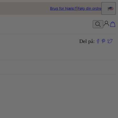
Brug for hjælp?
Følg din ordre
Del på: