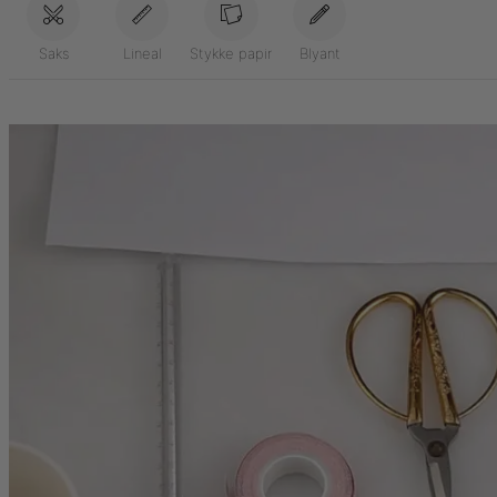
Saks
Lineal
Stykke papir
Blyant