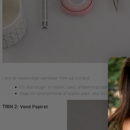
Læg de nødvendige værktøjer frem på forhånd.
Du skal bruge: en blyant, saks, afdækningstape, en lineal og
Skær en tynd strimmel af stykke papir, skal du bruge dette t
TRIN 2:
Vend Papiret