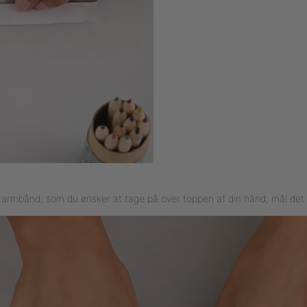
r armbånd, som du ønsker at tage på over toppen af din hånd, mål det 