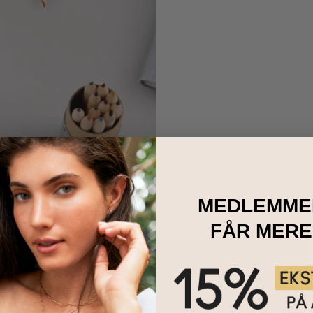
MEDLEMME
 et stykke papir.
il at måle dit håndled.
FÅR MERE