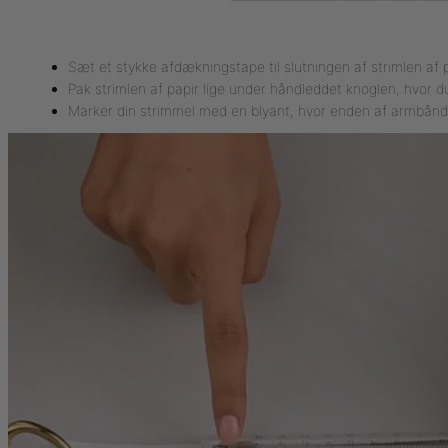
Sæt et stykke afdækningstape til slutningen af strimlen af p
Pak strimlen af papir lige under håndleddet knoglen, hvor d
Marker din strimmel med en blyant, hvor enden af armbånd