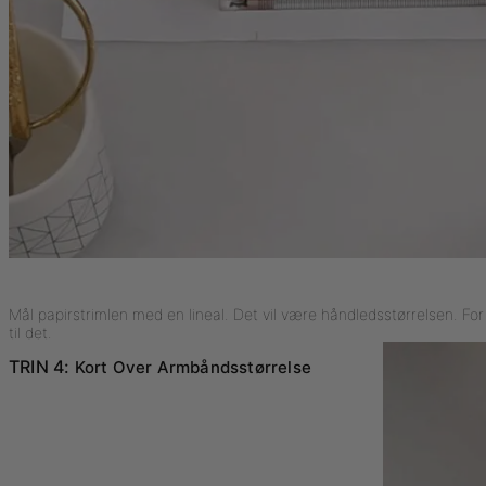
Mål papirstrimlen med en lineal. Det vil være håndledsstørrelsen. Fo
til det.
TRIN 4:
Kort Over Armbåndsstørrelse