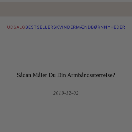
UDSALG
BESTSELLERS
KVINDER
MÆND
BØRN
NYHEDER
Sådan Måler Du Din Armbåndsstørrelse?
2019-12-02