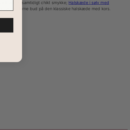
irituelt og samtidigt chikt smykke;
Halskæde i sølv med
som et moderne bud på den klassiske halskæde med kors.