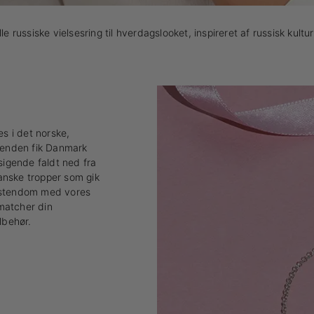
le russiske vielsesring til hverdagslooket, inspireret af russisk ku
es i det norske,
egenden fik Danmark
sigende faldt ned fra
danske tropper som gik
ristendom med vores
 matcher din
lbehør.