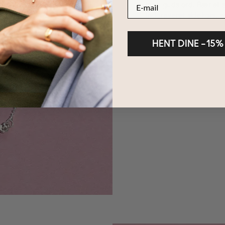
E-mail
med guds ord. Bær et sp
indgraveret sidekors
, 
HENT DINE –15%