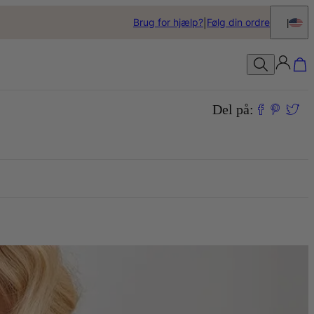
Brug for hjælp?
Følg din ordre
Del på: