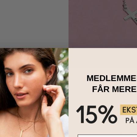
MEDLEMME
FÅR MERE
RELIGIØS BETYDNI
Mange anser sidelæns k
mission var fuldført, b
vægt. Nogle mener det 
mens andre anskuer det
helvede og at det derf