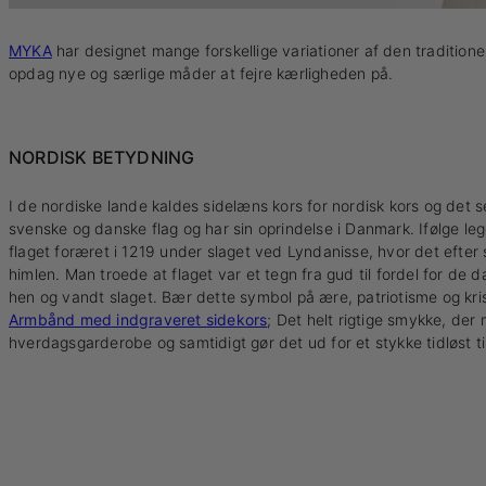
MYKA
har designet mange forskellige variationer af den traditionel
opdag nye og særlige måder at fejre kærligheden på.
NORDISK BETYDNING
I de nordiske lande kaldes sidelæns kors for nordisk kors og det s
svenske og danske flag og har sin oprindelse i Danmark. Ifølge l
flaget foræret i 1219 under slaget ved Lyndanisse, hvor det efter 
himlen. Man troede at flaget var et tegn fra gud til fordel for de 
hen og vandt slaget. Bær dette symbol på ære, patriotisme og k
Armbånd med indgraveret sidekors
; Det helt rigtige smykke, der
hverdagsgarderobe og samtidigt gør det ud for et stykke tidløst ti