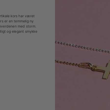
tikale kors har været
rs er en temmelig ny
kkeverdenen med storm.
lligt og elegant smykke