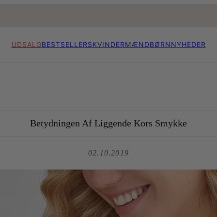
UDSALG
BESTSELLERS
KVINDER
MÆND
BØRN
NYHEDER
Betydningen Af Liggende Kors Smykke
02.10.2019