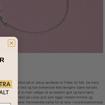
R
NG
ors som symbol på at Jesus opnåede at frelse sit folk. Da hans
lev korset lagt ned og han behøvede ikke længere bære korsets
symboliserer at man vælger at acceptere gud og hans lære,
 som et symbol på vores jord som ligger mellem himmel og
or repræsenterer menneskets kamp for at leve i overensstemmelse