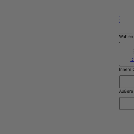
Silber
109 €
Wählen 
D
Innere
Äußere