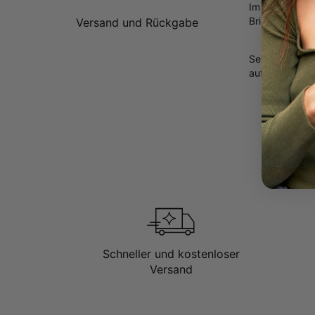
Im Labor gezü
Brillanz. Erfo
Versand und Rückgabe
Setze ein stil
aufwerten.
Schneller und kostenloser
Versand