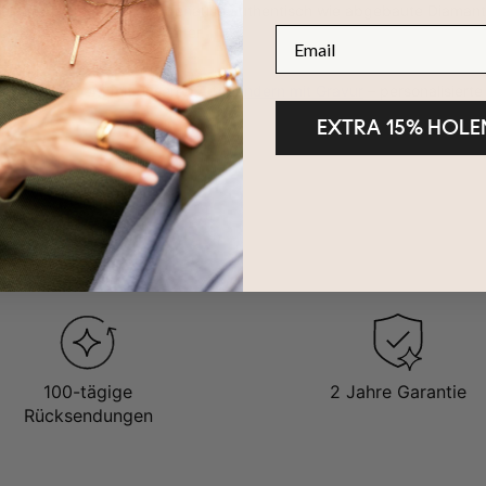
chtete Diamanten sind genauso authentisch wie abgebaute Diamanten,
rsche ihre Unterschiede weiter.
Email
volles Statement mit unseren
Armbändern mit Gravur
– personalisierte
EXTRA 15% HOLE
100-tägige
2 Jahre Garantie
Rücksendungen