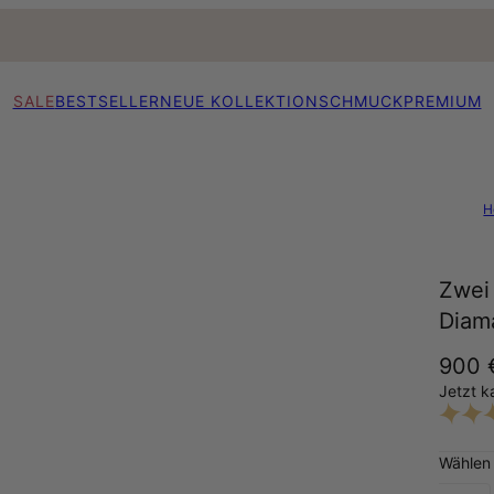
SALE
BESTSELLER
NEUE KOLLEKTION
SCHMUCK
PREMIUM
H
Zwei 
Diam
900 
Jetzt k
Wählen 