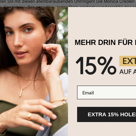
ren Stil mit diesen atemberaubenden Ohrringen! Die Monica Creolen 
n, Saphirblau, Rot oder Klar. Jeder Stein ergänzt wunderschön das re
en täglichen Gebrauch und besondere Anlässe ist.
stellt aus Gold-Vermeil-Beschichtung mit Zirkonia-Stein.
ten
, die ein dezentes Statement setzen – ideal für den Alltag oder 
MEHR DRIN FÜR 
Email
EXTRA 15% HOLE
100-tägige
2 Jahre Garantie