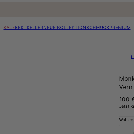
SALE
BESTSELLER
NEUE KOLLEKTION
SCHMUCK
PREMIUM
H
Moni
Verm
100 
Jetzt k
Wählen 