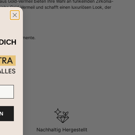
aus Gold-Vermeil bieten Ihre Wahl an funkelnden Zirkonia-
iche Gold-Vermeil und schafft einen luxuriösen Look, der
besondere Momente.
DICH
N
Nachhaltig Hergestellt