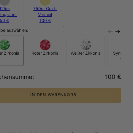
925er
750er Gold-
lingsilber
Vermeil
50 €
100 €
rbe auswählen:
r Zirkonia
Roter Zirkonia
Weißer Zirkonia
Synthetis
Saphir
chensumme
:
100 €
IN DEN WARENKORB