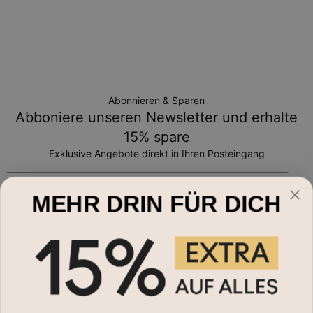
Abonnieren & Sparen
Abboniere unseren Newsletter und erhalte
15% spare
Exklusive Angebote direkt in Ihren Posteingang
Email*
MEHR DRIN FÜR DICH
Schmuckart
Namensketten
Hilfe?
Halsketten