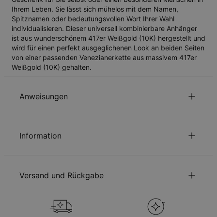
Ihrem Leben. Sie lässt sich mühelos mit dem Namen,
Spitznamen oder bedeutungsvollen Wort Ihrer Wahl
individualisieren. Dieser universell kombinierbare Anhänger
ist aus wunderschönem 417er Weißgold (10K) hergestellt und
wird für einen perfekt ausgeglichenen Look an beiden Seiten
von einer passenden Venezianerkette aus massivem 417er
Weißgold (10K) gehalten.
Anweisungen
Nachhaltigkeit im Mittelpunkt
Information
Unsere Welt liegt uns sehr am Herzen. Das zeigen wir in jeder
unserer Entscheidungen – von der Verwendung
ID:
101-01-638-31
umweltfreundlicher Materialien bis hin zu nachhaltigen
Kettentyp
Kabelkette
Produktionsprozessen. Lesen Sie über die positiven
Versand und Rückgabe
Kettenlänge
35 cm / 40 cm / 45 cm
Auswirkungen unserer
Nachhaltigkeitspraktiken
.
Stil / Kollektion
Namenskette Kollektion
Höhe des Anhängers
12.7mm
Sie können die Versandmethode, bevor Sie zur Kasse gehen,
Schmuckpflege
auswählen