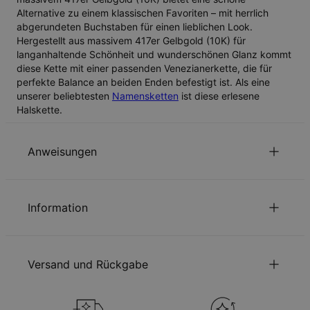
Alternative zu einem klassischen Favoriten – mit herrlich
abgerundeten Buchstaben für einen lieblichen Look.
Hergestellt aus massivem 417er Gelbgold (10K) für
langanhaltende Schönheit und wunderschönen Glanz kommt
diese Kette mit einer passenden Venezianerkette, die für
perfekte Balance an beiden Enden befestigt ist. Als eine
unserer beliebtesten
Namensketten
ist diese erlesene
Halskette.
Anweisungen
Nachhaltigkeit im Mittelpunkt
Information
Unsere Welt liegt uns sehr am Herzen. Das zeigen wir in jeder
unserer Entscheidungen – von der Verwendung
ID:
110-01-638-22
umweltfreundlicher Materialien bis hin zu nachhaltigen
Kettentyp
Kabelkette
Produktionsprozessen. Lesen Sie über die positiven
Versand und Rückgabe
Kettenlänge
35 cm / 40 cm / 45 cm
Auswirkungen unserer
Nachhaltigkeitspraktiken
.
Stil / Kollektion
Namenskette Kollektion
Höhe des Anhängers
12.7mm
Sie können die Versandmethode, bevor Sie zur Kasse gehen,
Schmuckpflege
Hypoallergen
Nickelfrei
auswählen