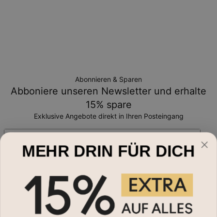
Abonnieren & Sparen
Abboniere unseren Newsletter und erhalte
15% spare
Exklusive Angebote direkt in Ihren Posteingang
Email*
MEHR DRIN FÜR DICH
Schmuckart
Namensketten
Hilfe?