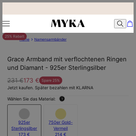
25% Rabatt
Home
Namensarmbänder
Grace Armband mit verflochtenen Ringen
und Diamant - 925er Sterlingsilber
231 €
173 €
Spare
25
%
Jetzt kaufen. Später bezahlen mit KLARNA
Wählen Sie das Material:
?
925er
750er Gold-
Sterlingsilber
Vermeil
173 €
214 €