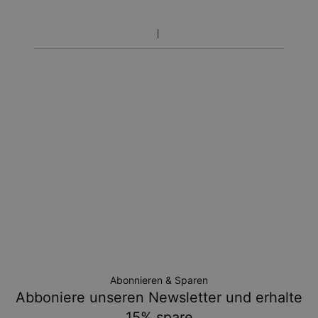
Bitte beachten Sie, das die oben angegeben Zeitspanne
Wählen Sie die Länge passend zu Ihrem Tragekomfort und
die Produktionszeit umfasst.
Stil mit unserem
Armbandgrößen-Ratgeber
.
Ihnen werden keine zusätzlichen Gebühren berechnet.
Personalisierung
Umtauschbedingungen
Wir bieten Gravuren auf Deutsch und Arabisch an.
Bitte beachten Sie, dass personalisierte Artikel einzigartig
Verwenden Sie dafür eine
arabische Tastatur
und fügen Sie
sind und nur gegen Umtausch oder Gutschrift
Ihren Text in das Gravurfeld ein.
zurückgegeben werden können.
Abonnieren & Sparen
Abboniere unseren Newsletter und erhalte
15% spare